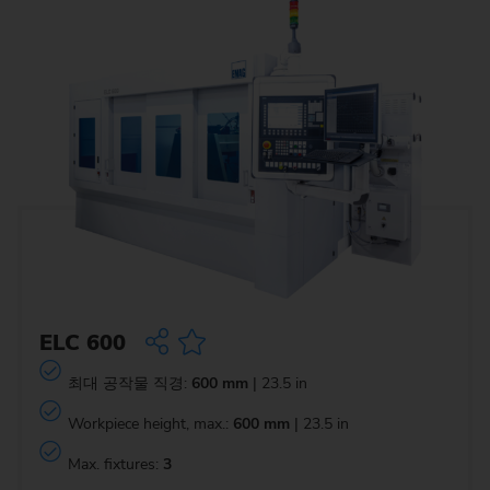
ELC 600
최대 공작물 직경:
600 mm
| 23.5 in
Workpiece height, max.:
600 mm
| 23.5 in
Max. fixtures:
3