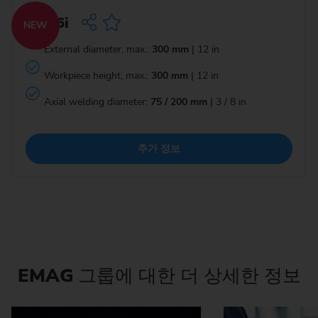
ELC 6i
NEW
External diameter, max.:
300 mm
| 12 in
Workpiece height, max.:
300 mm
| 12 in
Axial welding diameter:
75 / 200 mm
| 3 / 8 in
추가 정보
EMAG
그룹에 대한 더 상세한 정보