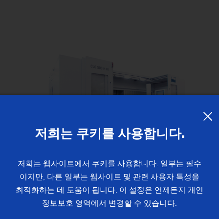
유성 스크류 기어 가
Su
Customized
Customized
PO 900 BF
밸런싱
기술 세미나
Power Skiving
인젝터 바디
펌프 링
공작물
유압 실린더 및 피스톤
신
커스텀 – 선삭/연삭 (샤프트) – VTC
전용설비 – 샤프트 – VTC
웨이브 제너레이터
St
PS
정도 측정 세트
Profile Grinding
피스톤
롤 링
싱크로나이징 휠 기어
슬라이딩 베어링 (풍력
개
Customized
En
맞춤형 – 외경 연삭 – HG
교환 모듈
회전자(e-바이크)
기어 샤프트
압착 롤러
Fo
안전 유리 패널
컴프레서용 로터
기어 샤프트 (조인트)
Customized
맞춤형 – 편심 연삭 – SN/VG
현장 기술 지원
전기 모터 회전자 축
기어 샤프트 (레이저 
저희는 쿠키를 사용합니다.
데이터 백업
고정자 하우징
기어 밀링
 H-FR
CLC 500 H-F
US Spindle Repair
터보차저 샤프트
드라이브 샤프트
저희는 웹사이트에서 쿠키를 사용합니다. 일부는 필수
이지만, 다른 일부는 웹사이트 및 관련 사용자 특성을
2
모듈 영역: 32
유성기어
최적화하는 데 도움이 됩니다. 이 설정은 언제든지 개인
 높이:
28 mm
| 1 in
최대. 프로필 높이:
75 
정보보호 영역에서 변경할 수 있습니다.
스프로킷