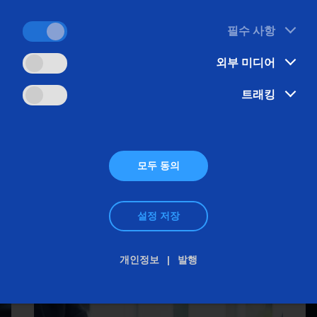
h:
28 mm
| 1 in
최대 공작물 직경:
500
스프로킷(생산 시스템
필수 사항
추가 정보
추가 정보
스티어링 피니언
외부 미디어
웜
트래킹
모두 동의
MAG
그룹에 대한 더 상세한 
설정 저장
개인정보
발행