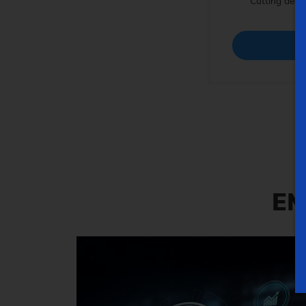
Cutting dept
E