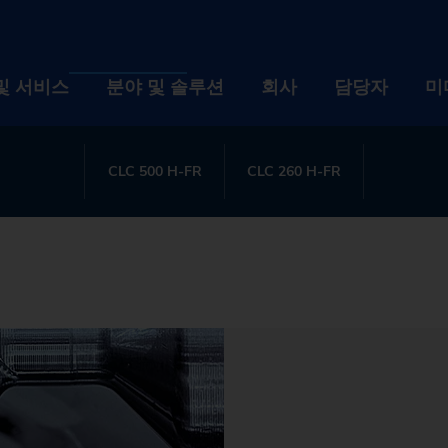
프로파일 밀링 머신
로파일 밀링 머신
및 서비스
분야 및 솔루션
회사
담당자
미
와 공정에 특히 높은 요구 사항을 요구합니다. 여기서는 
둡니다. 이를 위해서는 안정적인 기계 설계, 정밀 공구 가
CLC 500 H-FR
CLC 260 H-FR
제품 및 서비스
분야 및 솔루션
회사
설비
산업
회사 
자동화 솔루션
기술
채용
디지털화 EDNA ONE
설비
공작물
산업
이벤트
회사
사후관리 서비스
선반
자동화 솔루션
자동차 산업 및 모빌리
기술
뉴스 
브랜
채용
기계 검색기
사용된 기계의 리트로핏
연삭 기계
TrackMotion
디지털화 EDNA ONE
항공산업
CNC Grinding
공작물
지속 
역사
인재
이벤
귀하의 요건에