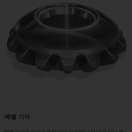
베벨 기어
C