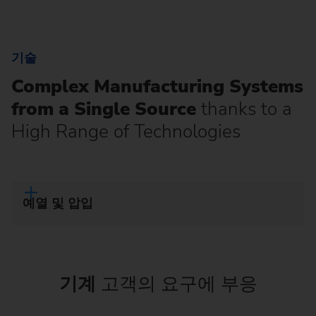
기술
Complex Manufacturing Systems
from a Single Source
thanks to a
High Range of Technologies
예열 및 압입
기계
고객의 요구에 부응