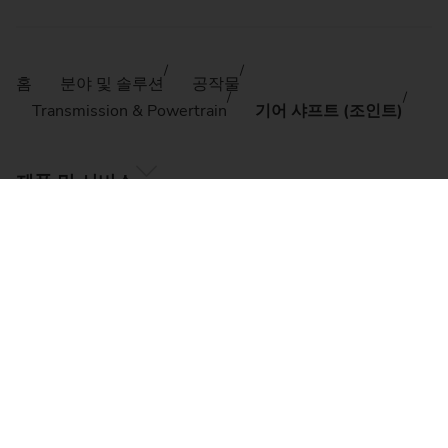
홈
분야 및 솔루션
공작물
Transmission & Powertrain
기어 샤프트 (조인트)
제품 및 서비스
사후관리 서비스
회사
© EMAG Systems GmbH, 2026
소인
계약 조건
개인정보
쿠키 설정
사이트 맵
Compliance, Code of Conduct & Whistleblower