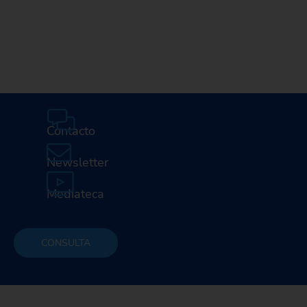
profesi
E
Contacto
Newsletter
Mediateca
CONSULTA