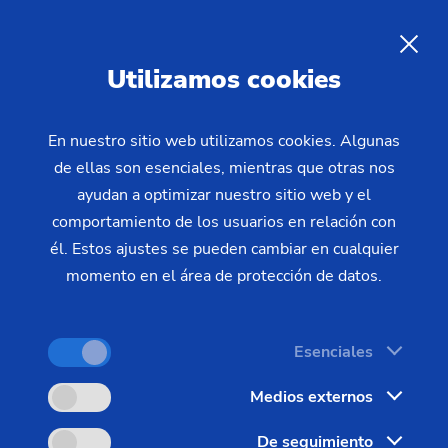
Prácticas para estudiantes en
EMAG para la orientación
ES
Utilizamos cookies
profesional
En nuestro sitio web utilizamos cookies. Algunas
de ellas son esenciales, mientras que otras nos
¿Qué es preciso? ¿Qué hace una máquina
ayudan a optimizar nuestro sitio web y el
herramienta? ¿Y dónde tengo realmente las
comportamiento de los usuarios en relación con
mejores oportunidades profesionales? – Unas
él. Estos ajustes se pueden cambiar en cualquier
prácticas profesionales te ofrecen tus primeras
momento en el área de protección de datos.
impresiones.
Esenciales
Medios externos
De seguimiento