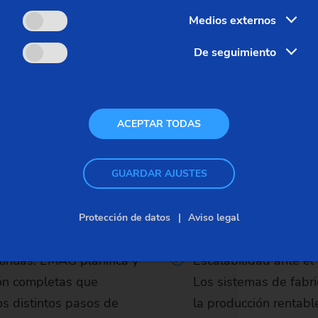
Medios externos
De seguimiento
Ventajas
ACEPTAR TODAS
ca: desde el mecanizado
Soluciones para piez
o duro, EMAG ofrece
para la industria de l
GUARDAR AJUSTES
ricación relevantes de un
EMAG ofrece máquina
 corte de engranes,
que realizan el mecan
Protección de datos
Aviso legal
er y ECM.
incluso de component
inuas: EMAG planifica y
Escalabilidad ante el
ción completas que
Los sistemas de fabr
os distintos pasos de
la producción rentabl