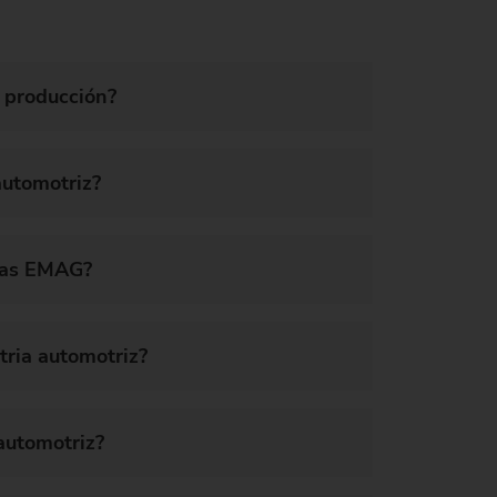
e producción?
automotriz?
inas EMAG?
tria automotriz?
automotriz?