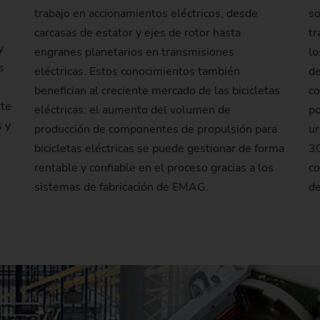
Piñón de cadena
trabajo en accionamientos eléctricos, desde
so
s
carcasas de estator y ejes de rotor hasta
tr
Piñón de cadena (sistema 
y
engranes planetarios en transmisiones
lo
s
eléctricas. Estos conocimientos también
de
Piñón de dirección
benefician al creciente mercado de las bicicletas
co
nte
eléctricas: el aumento del volumen de
po
Husillo
 y
producción de componentes de propulsión para
ur
bicicletas eléctricas se puede gestionar de forma
30
rentable y confiable en el proceso gracias a los
co
sistemas de fabricación de EMAG.
de