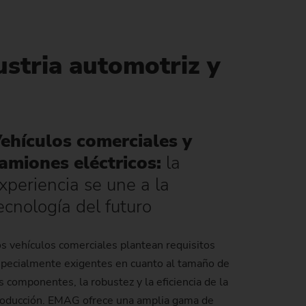
Internacionalización / innovación
Gestión energética de los procesos de
Greenhouse Gas Protocol
fabricación
tagos de
icas)
Cultura de empresa
Sustainability at EMAG Zerbst
ustria automotriz y
 de
Fiabilidad y seguridad
Status of CO2 reduction
rogeneradores)
Protección de datos
Environmental protection
 impresión
ehículos comerciales y
Focus on longevity & sustainability
stre)
amiones eléctricos:
la
xperiencia se une a la
r por láser)
ecnología del futuro
co)
s vehículos comerciales plantean requisitos
pecialmente exigentes en cuanto al tamaño de
s componentes, la robustez y la eficiencia de la
oducción. EMAG ofrece una amplia gama de