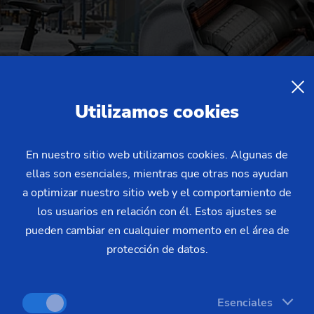
Utilizamos cookies
En nuestro sitio web utilizamos cookies. Algunas de
ellas son esenciales, mientras que otras nos ayudan
a optimizar nuestro sitio web y el comportamiento de
los usuarios en relación con él. Estos ajustes se
pueden cambiar en cualquier momento en el área de
 para toda la industria automotriz. Los sistemas abarcan mot
protección de datos.
tas eléctricas. Los clientes se benefician de cadenas de proces
Esenciales