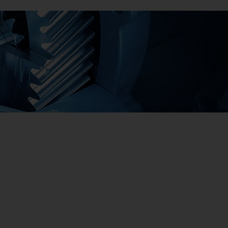
Má
Má