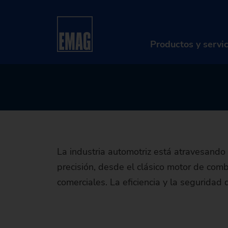
La 
Home
Sectores y soluciones
Industrias
In
transfor
Productos y servi
para mot
PR
Má
So
La industria automotriz está atravesand
Di
precisión, desde el clásico motor de combu
comerciales. La eficiencia y la seguridad
Se
Re