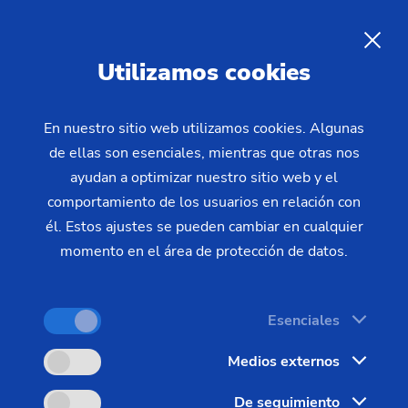
Sustitución de paneles para
máquinas EMAG:
ES
Utilizamos cookies
modernización eficiente con el
nuevo panel de control de
En nuestro sitio web utilizamos cookies. Algunas
Siemens
de ellas son esenciales, mientras que otras nos
ayudan a optimizar nuestro sitio web y el
comportamiento de los usuarios en relación con
La sustitución del panel de control de su máquina
él. Estos ajustes se pueden cambiar en cualquier
EMAG es una alternativa rentable frente a la
momento en el área de protección de datos.
compra de uno nuevo. En particular, el panel de
control EMAG 15" (Schubert CC15), ampliamente
Esenciales
utilizado, está cada vez menos disponible en el
mercado. Al actualizar profesionalmente a un
Medios externos
panel Siemens de última generación, usted
De seguimiento