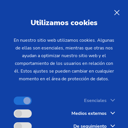
EMAG Academy –
Conocimientos para su
ES
Utilizamos cookies
empresa
En nuestro sitio web utilizamos cookies. Algunas
de ellas son esenciales, mientras que otras nos
Además de los mejores medios de fabricación,
ayudan a optimizar nuestro sitio web y el
tecnologías orientadas al futuro y procesos
comportamiento de los usuarios en relación con
perfectamente coordinados, existe otro factor igual
él. Estos ajustes se pueden cambiar en cualquier
de importante y determinante para la competencia
momento en el área de protección de datos.
en el día a día: trabajadores bien formados y
motivados.
Esenciales
Como organismo responsable de la formación del
Medios externos
Grupo EMAG, EMAG Academy se encarga de la
capacitación y formación continua de sus
De seguimiento