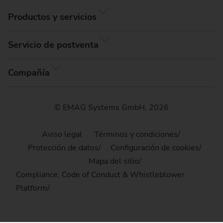
Productos y servicios
Servicio de postventa
Compañía
© EMAG Systems GmbH, 2026
Aviso legal
Términos y condiciones
Protección de datos
Configuración de cookies
Mapa del sitio
Compliance, Code of Conduct & Whistleblower
Platform