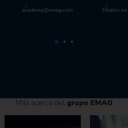
academy@emag.com
Filiales e
Más acerca del
grupo EMAG