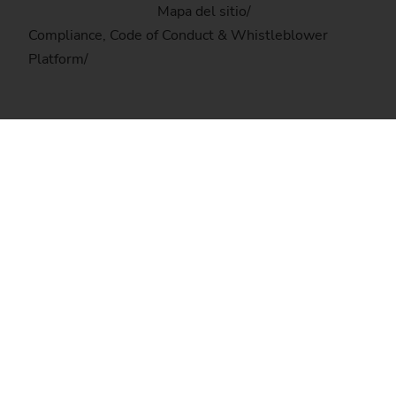
Mapa del sitio
Compliance, Code of Conduct & Whistleblower
Platform