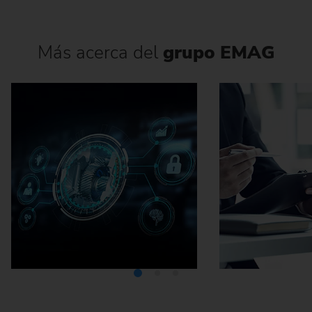
Más acerca del
grupo EMAG
Mediateca
Car
profesi