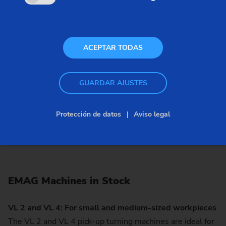
ACEPTAR TODAS
GUARDAR AJUSTES
Protección de datos
Aviso legal
EMAG Machines in Stock
VL 2 and VL 4: For small and medium-sized workpieces
The VL 2 and VL 4 pick-up turning machines are ideal for