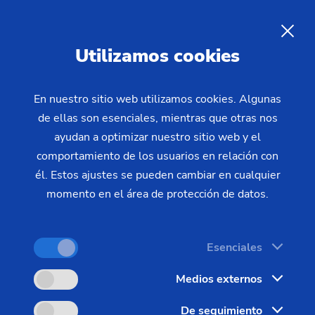
Máquinas usadas de EMAG:
con la calidad de una «nueva»
ES
Utilizamos cookies
In order to increase your production in the short
En nuestro sitio web utilizamos cookies. Algunas
de ellas son esenciales, mientras que otras nos
term, some of our modular machines are available
ayudan a optimizar nuestro sitio web y el
to you on short notice. We offer you slightly used,
comportamiento de los usuarios en relación con
demonstration and trade fair machines at ideal
él. Estos ajustes se pueden cambiar en cualquier
terms. You are free to choose whether you want to
momento en el área de protección de datos.
set up the machines yourself or use our
comprehensive set-up service in order to start
production as quickly as possible.
Esenciales
Medios externos
De seguimiento