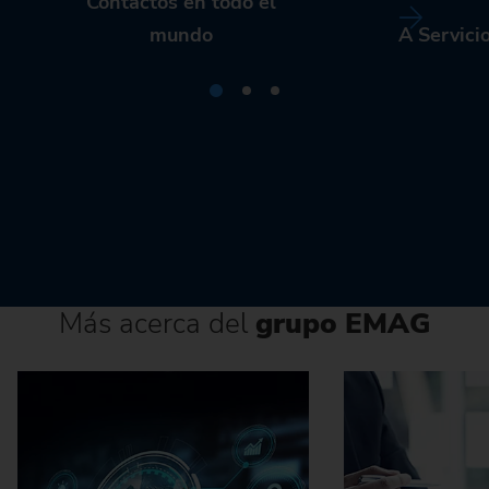
Contactos en todo el
mundo
A Servici
Más acerca del
grupo EMAG