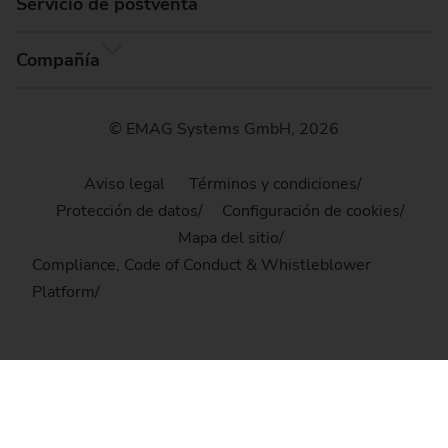
Servicio de postventa
Compañía
© EMAG Systems GmbH, 2026
Aviso legal
Términos y condiciones
Protección de datos
Configuración de cookies
Mapa del sitio
Compliance, Code of Conduct & Whistleblower
Platform