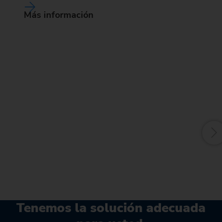
Más información
J
Lo
mu
má
EM
Tenemos la solución adecuada