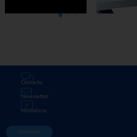
Mediateca
Car
profesi
E
Contacto
Newsletter
Mediateca
CONSULTA