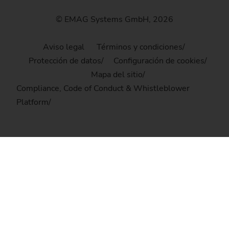
© EMAG Systems GmbH, 2026
Aviso legal
Términos y condiciones
Protección de datos
Configuración de cookies
Mapa del sitio
Compliance, Code of Conduct & Whistleblower
Platform