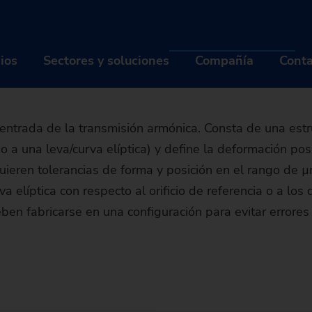
zado de component
ics
Wave Generator
erator en la VLC 35
cios
Sectores y soluciones
Compañía
Conta
ODUCTOS Y SERVICIOS
SECTORES Y SOLUCIONES
COM
ntrada de la transmisión armónica. Consta de una estr
ijado a una leva/curva elíptica) y define la deformación po
quinas
Industrias
Qui
uieren tolerancias de forma y posición en el rango de µm
luciones de automatización
Tecnologías
Carr
va elíptica con respecto al orificio de referencia o a los
ben fabricarse en una configuración para evitar errores
gitalización EDNA ONE
MÁQUINAS
Piezas
INDUSTRIAS
Even
Q
rvicio de postventa
Tornos
SOLUCIONES DE AUTOMATIZACIÓN
Industria automotriz & Movil
TECNOLOGÍAS
Noti
M
C
Buscador de máquinas
trofit de máquinas usadas
Rectificadoras
TrackMotion
DIGITALIZACIÓN EDNA ONE
Industria de la aviación
CNC Grinding
PIEZAS
Sost
Hi
Of
E
La máquina