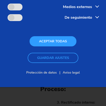
Medios externos
De seguimiento
ACEPTAR TODAS
canizado con alta
on precisión de µm es
GUARDAR AJUSTES
armónica.
Protección de datos
Aviso legal
Proceso:
3. Rectificado interno: