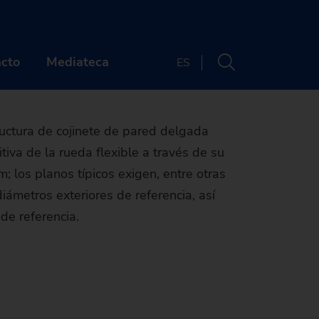
es Wave
0 GT
cto
Mediateca
ES
PAÑÍA
CONTACTO
uctura de cojinete de pared delgada
sitiva de la rueda flexible a través de su
énes somos
Sedes
; los planos típicos exigen, entre otras
era profesional
Newsletter
 diámetros exteriores de referencia, así
 de referencia.
tos y webinarios
UIÉNES SOMOS
Buscador de máquinas
idad
cias y medios
arcas
ARRERA PROFESIONAL
La máquina
enibilidad
storia
ertas de empleo
VENTOS Y WEBINARIOS
adecuada para sus