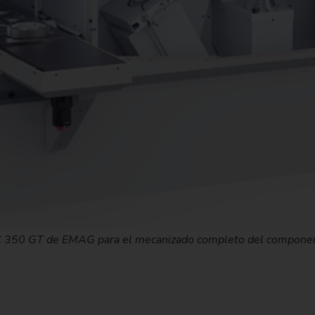
Piñón de cadena
Piñón de cadena (sistema 
Piñón de dirección
Husillo
 VLC 350 GT de EMAG para el mecanizado completo del compone