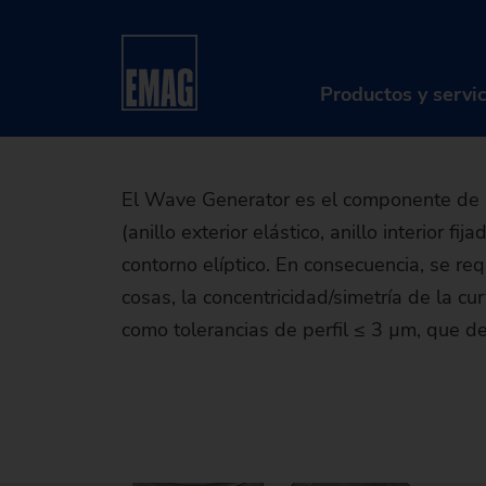
Mecani
Home
Sectores y soluciones
Piezas
Robot
Gen
Productos y servi
PR
El Wave Generator es el componente de e
(anillo exterior elástico, anillo interior f
Má
contorno elíptico. En consecuencia, se req
So
cosas, la concentricidad/simetría de la cur
como tolerancias de perfil ≤ 3 µm, que de
Di
Se
Re