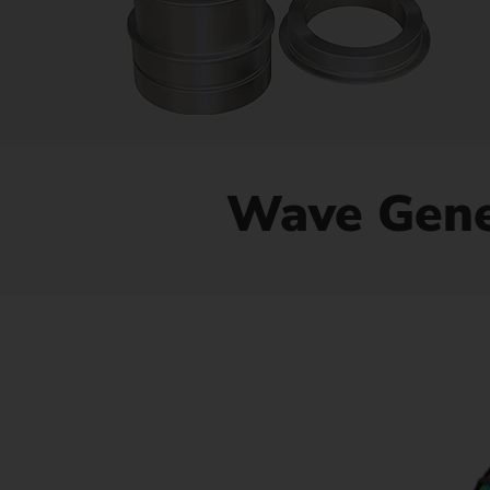
Má
Má
Wave Gene