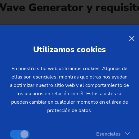
Wave Generator y requisit
Caso práctico 1:
Utilizamos cookies
geometría interio
En nuestro sitio web utilizamos cookies. Algunas de
Situación de sujeción:
ellas son esenciales, mientras que otras nos ayudan
a optimizar nuestro sitio web y el comportamiento de
La pieza de trabajo se sujeta
los usuarios en relación con él. Estos ajustes se
frontal. Las áreas relevantes 
pueden cambiar en cualquier momento en el área de
frontal inferior y elipse) se 
protección de datos.
que minimiza la influencia de
mecanizado.
Esenciales