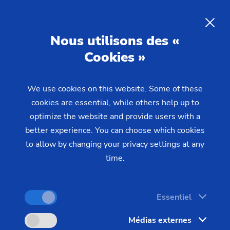
Simplification de l'utilisation
machines avec EDNA ONE
et de la configuration des
FR
Nous utilisons des «
machines avec EDNA ONE
Cookies »
We use cookies on this website. Some of these
L'efficacité des processus de production modernes
cookies are essential, while others help up to
dépend en grande partie de la facilité d'utilisation
optimize the website and provide users with a
et du temps de réglage des machines. EDNA ONE
better experience. You can choose which cookies
d'EMAG propose des solutions numériques
to allow by changing your privacy settings at any
innovantes qui simplifient considérablement
time.
l'utilisation des machines et réduisent les temps de
réglage. Grâce à l'utilisation de technologies
Essentiel
d'automatisation intelligentes, vous réduisez à la
fois l’activité de l'opérateur et le taux d'erreur et
Médias externes
créez une base fiable pour votre fabrication de