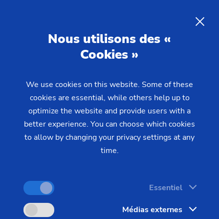
Des solutions de tours sur
mesure pour votre production
FR
Nous utilisons des «
Cookies »
EMAG propose trois séries de machines
parfaitement adaptées aux exigences de
We use cookies on this website. Some of these
fabrication les plus diverses : Classic, Modular et
cookies are essential, while others help up to
optimize the website and provide users with a
Customized. Des solutions d‘entrée de gamme
better experience. You can choose which cookies
économiques aux installations hautement
to allow by changing your privacy settings at any
spécialisées, EMAG vous aide à trouver la solution
time.
optimale pour votre production.
Classic machines
Essentiel
Médias externes
L'entrée efficace dans la fabrication de précision