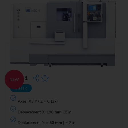
HSC 1
NEW
Classic
Axes: X / Y / Z + C (2×)
Déplacement X:
198 mm
| 8 in
Déplacement Y:
± 50 mm
| ± 2 in