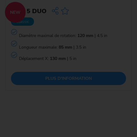
MSC 5 DUO
NEW
Classic
Diamètre maximal de rotation:
120 mm
| 4.5 in
Longueur maximale:
85 mm
| 3.5 in
Déplacement X:
130 mm
| 5 in
PLUS D'INFORMATION