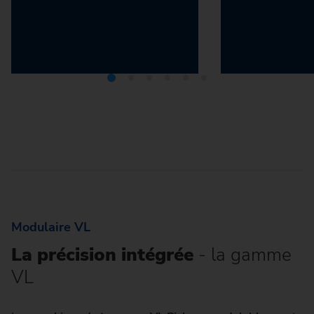
Classic
Classic
Pièces prises en mandrin –
Arbres – US
MSC
Modulaire VL
La précision intégrée
- la gamme
VL