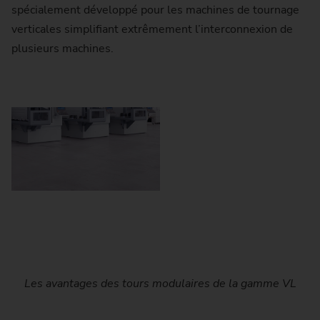
spécialement développé pour les machines de tournage
verticales simplifiant extrêmement l’interconnexion de
plusieurs machines.
Typical workpieces that are machined on machines of the
À l’instar de toutes les machines de tournage verticales
Les avantages des tours modulaires de la gamme VL
Le magasin rotatif d’outils à 12 emplacements (aussi
pour les outils motorisés) de la machine de tournage
de cette gamme, la VL 4 dispose également d’une
VL series