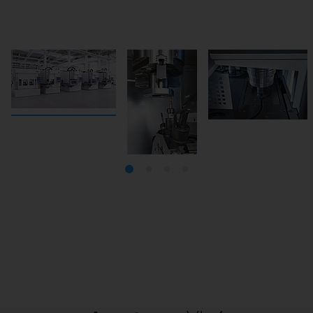
verticale VL 4 se distingue par des temps de rotation très
automatisation Pick-up intégrée.
courts.