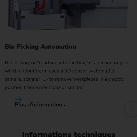
S
Hi
Bin Picking Automation
wh
se
Bin picking, or "reaching into the box,” is a technology in
f
which a robotic arm uses a 3D sensor system (3D
camera, scanner, ...) to remove workpieces in a chaotic
W
position from a mesh box or similar.…
Plus d’informations
Informations techniques