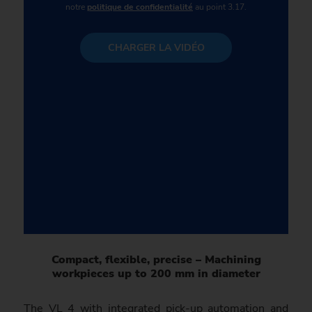
notre
politique de confidentialité
au point 3.17.
CHARGER LA VIDÉO
Compact, flexible, precise – Machining
workpieces up to 200 mm in diameter
The VL 4 with integrated pick-up automation and