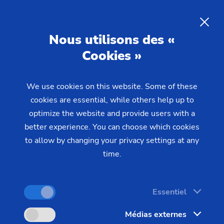
FR
Nous utilisons des «
Cookies »
DEMANDE
We use cookies on this website. Some of these
Home
Produits & Services
Machines
Tours
cookies are essential, while others help up to
Pièces prises en mandrin – VL/VM
VL 4
optimize the website and provide users with a
better experience. You can choose which cookies
to allow by changing your privacy settings at any
time.
Essentiel
Médias externes