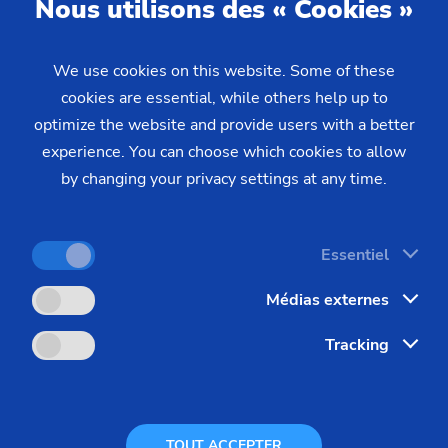
Nous utilisons des « Cookies »
Pignon à chaîne
Pignon à chaîne (système de 
We use cookies on this website. Some of these
cookies are essential, while others help up to
Pignons de transmission
optimize the website and provide users with a better
experience. You can choose which cookies to allow
Vis sans fin
EMAG dans le monde
by changing your privacy settings at any time.
EMAG offre un réseau de service mondial.
Essentiel
ce
Vous bénéficiez de notre rapidité et de
s
notre réseau mondial.
Médias externes
u
Tracking
Filiales mondiales
TOUT ACCEPTER