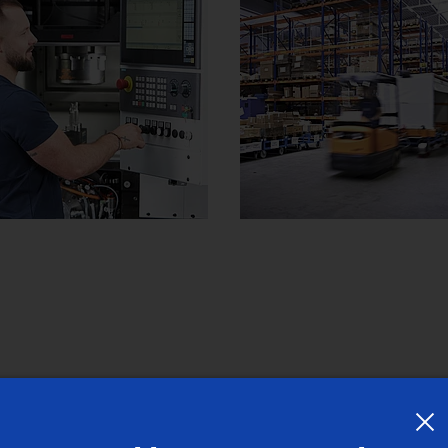
Gr
Co
Tailleuse de profil
PO 100 SF
Technologie du soudage La
Arbre creux (vélos électriqu
Co
Customized
Customized
In
L’équilibrage
Séminaires technologiques
Pelage (skiving)
Bague de pompe
Wave Generator
Engrenage
Vérins hydrauliques et tiges
Tournage/rectification d'arbres – VTC
Su
Arbres – VTC
Ge
PO 900 BF
Corps d'injecteur
Cu
Le kit pour le contrôle de la géométrie
Profile Grinding
Bague de laminage
Engrenage avec roue synch
Paliers lisses (Éoliennes)
fa
St
Customized
PS
Pistons
Fi
Rectification extérieure – HG
Les sous-ensembles d’échange standard
Arbre formant pignon
Rouleaux de presse et d'im
En
Rotor (vélos électriques)
Pr
Vitre de sécurité
Arbre pignon (assemblage)
Customized
Fo
Rotors pour compresseurs
Rectification de cames – SN/VG
L’assistance en production
Arbre de boîte de vitesses
Les services
Pièces de servic
Arbre de rotor (moteur élect
laser)
techniques
La sauvegarde des données
Carter de stator
Taillage de roues dentées
US Spindle Repair
Arbre de turbocompresseur
Arbres de transmission long
Planetary Gears
s sommes à votre disposit