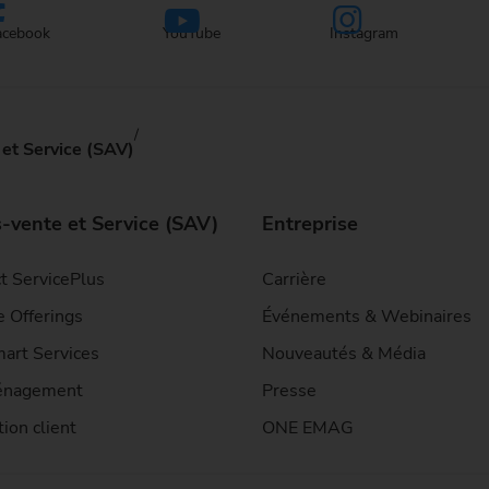
acebook
YouTube
Instagram
et Service (SAV)
-vente et Service (SAV)
Entreprise
t ServicePlus
Carrière
e Offerings
Événements & Webinaires
art Services
Nouveautés & Média
nagement
Presse
ion client
ONE EMAG