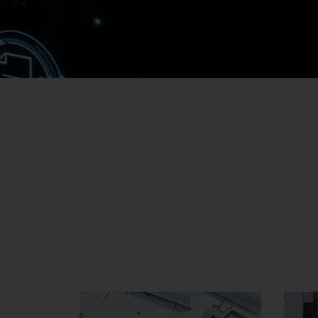
Ma
No