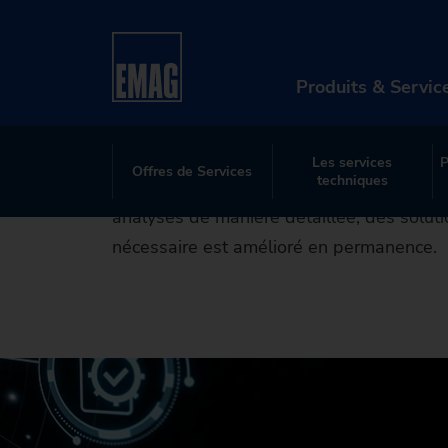
Aprè
Home
Produits & Services
Après-vente et Se
Produits & Servic
Service vous propose de nombreuses offre
l’entretien préventif, les installations ul
Les services
P
Offres de Services
PR
techniques
technologies ultramodernes et nous optim
analysés de manière détaillée, des solutio
Ma
nécessaire est amélioré en permanence.
So
Nu
Ap
Re