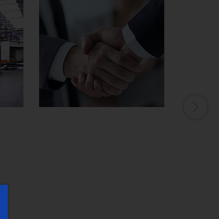
eenhouse Gas Protocol
mposants efficaces
ser
es)
nseils pour une candidature réussie
ternationalité/innovation
 de piston
stainability at EMAG Zerbst
stion énergétique des processus de
lture d'entreprise
rone
brication
atus of CO2 reduction
abilité et sécurité
pression
vironmental protection
otection des données
cus on longevity & sustainability
 (Soudage
e
Les contrats de
Apr
rique)
service
s
ion.