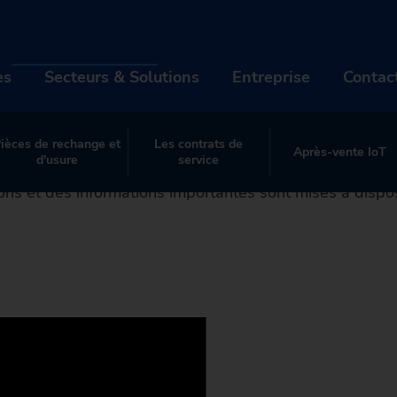
s-vente et Service 
rvice (SAV)
es
Secteurs & Solutions
Entreprise
Contac
s modifiables et adaptées à vos besoins spécifiques: 
térieures jusqu’aux pièces de service disponibles à tout 
ièces de rechange et
Les contrats de
Après-vente IoT
ODUITS & SERVICES
SECTEURS & SOLUTIONS
ENTRE
d'usure
service
isons les processus de notre organisation Service. Par 
ns et des informations importantes sont mises à disposit
chines
Industries
À prop
lutions d'automation
Technologies
Carriè
mérisation EDNA ONE
MACHINES
Pièces
INDUSTRIES
Événe
À P
rès-vente et Service (SAV)
Tours
SOLUTIONS D'AUTOMATION
Automotive Industry & Mobilit
TECHNOLOGIES
Nouve
Mar
CAR
trofit de machines d'occasion
Rectifieuses
TrackMotion
NUMÉRISATION EDNA ONE
Aéronautique
CNC Grinding
PIÈCES
Durabil
Hist
Offr
ÉVÉ
La machine adapt