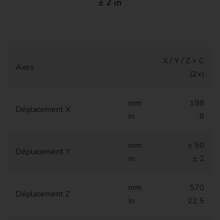
± 2 in
X / Y / Z + C
Axes
(2×)
mm
198
Déplacement X
in
8
mm
± 50
Déplacement Y
in
± 2
mm
570
Déplacement Z
in
22.5