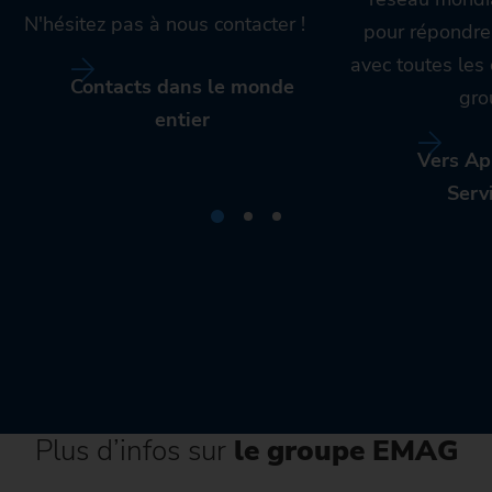
N'hésitez pas à nous contacter !
pour répondre
avec toutes le
Contacts dans le monde
gro
entier
Vers Ap
Serv
Plus d’infos sur
le groupe EMAG