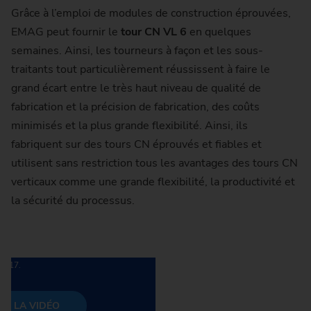
Grâce à l’emploi de modules de construction éprouvées,
EMAG peut fournir le
tour CN VL 6
en quelques
semaines. Ainsi, les tourneurs à façon et les sous-
traitants tout particulièrement réussissent à faire le
grand écart entre le très haut niveau de qualité de
fabrication et la précision de fabrication, des coûts
minimisés et la plus grande flexibilité. Ainsi, ils
fabriquent sur des tours CN éprouvés et fiables et
utilisent sans restriction tous les avantages des tours CN
verticaux comme une grande flexibilité, la productivité et
éo », vous acceptez que YouTube charge
onnées (conformément à l'art. 6 (1) (a)
la sécurité du processus.
tion, des données personnelles (par
t transmises à YouTube/Google et des
lus d'informations sur la protection des
re
politique de confidentialité
au point
3.17.
R LA VIDÉO