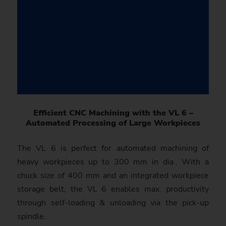
Efficient CNC Machining with the VL 6 –
Automated Proces­sing of Large Work­pieces
The VL 6 is perfect for auto­mated machining of
heavy workpieces up to 300 mm in dia.. With a
chuck size of 400 mm and an integrated workpiece
storage belt, the VL 6 enables max. productivity
through self-loading & unloading via the pick-up
spindle.