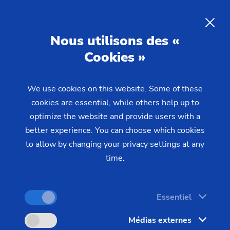
FR
Nous utilisons des «
Cookies »
DEMANDE
We use cookies on this website. Some of these
Home
Produits & Services
Machines
Tours
cookies are essential, while others help up to
Pièces prises en mandrin – VL/VM
VL 6
optimize the website and provide users with a
better experience. You can choose which cookies
to allow by changing your privacy settings at any
time.
Essentiel
Médias externes