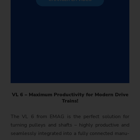
VL 6 – Maximum Productivity for Modern Drive
Trains!
The VL 6 from EMAG is the perfect solution for
turning pulleys and shafts – highly pro­duc­tive and
seamlessly inte­gra­ted into a fully connected manu­