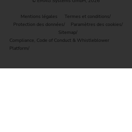
© EMAG Systems GmbH, 2026
Mentions légales
Termes et conditions
Protection des données
Paramètres des cookies
Sitemap
Compliance, Code of Conduct & Whistleblower
Platform