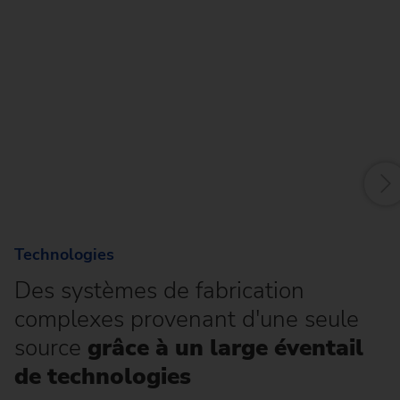
R
Le
st
pe
co
Technologies
Des systèmes de fabrication
complexes provenant d'une seule
source
grâce à un large éventail
de technologies