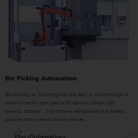
S
Hi
Bin Picking Automation
wh
se
Bin picking, or "reaching into the box,” is a technology in
f
which a robotic arm uses a 3D sensor system (3D
camera, scanner, ...) to remove workpieces in a chaotic
W
position from a mesh box or similar.…
Plus d’informations