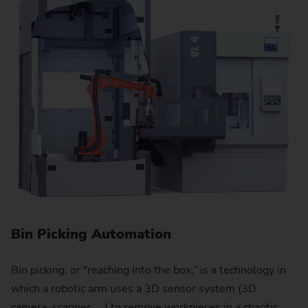
S
Hi
Bin Picking Automation
wh
se
Bin picking, or "reaching into the box,” is a technology in
f
which a robotic arm uses a 3D sensor system (3D
camera, scanner, ...) to remove workpieces in a chaotic