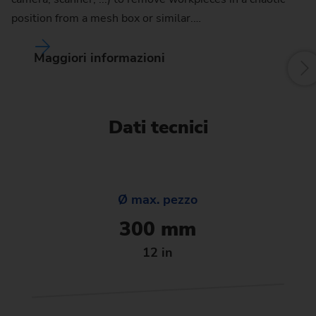
W
position from a mesh box or similar.…
Maggiori informazioni
Dati tecnici
Ø max. pezzo
300 mm
12 in