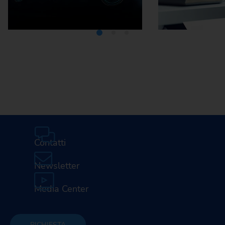
Media Center
Carrier
E
Contatti
Newsletter
Media Center
RICHIESTA