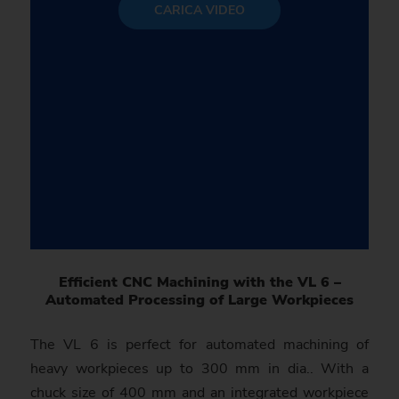
CARICA VIDEO
Efficient CNC Machining with the VL 6 –
Automated Proces­sing of Large Work­pieces
The VL 6 is perfect for auto­mated machining of
heavy workpieces up to 300 mm in dia.. With a
chuck size of 400 mm and an integrated workpiece