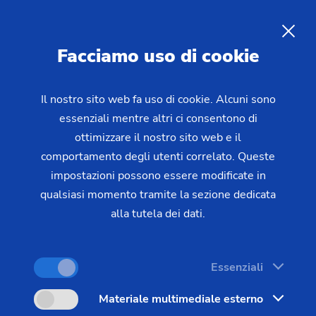
IT
Facciamo uso di cookie
RICHIESTA
Il nostro sito web fa uso di cookie. Alcuni sono
essenziali mentre altri ci consentono di
Home
Prodotti e servizi
Macchine
Torni
ottimizzare il nostro sito web e il
Componenti flangiati – VL/VM
VL 6
comportamento degli utenti correlato. Queste
impostazioni possono essere modificate in
qualsiasi momento tramite la sezione dedicata
alla tutela dei dati.
Essenziali
Materiale multimediale esterno