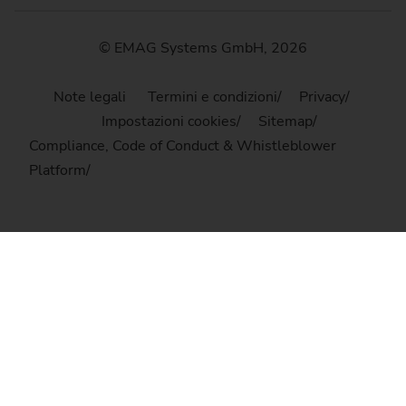
© EMAG Systems GmbH, 2026
Note legali
Termini e condizioni
Privacy
Impostazioni cookies
Sitemap
Compliance, Code of Conduct & Whistleblower
Platform