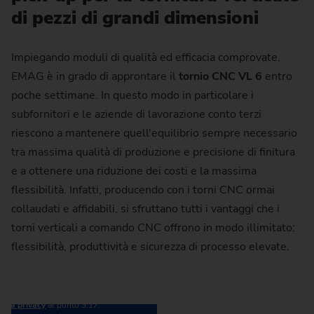
di pezzi di grandi dimensioni
Impiegando moduli di qualità ed efficacia comprovate,
EMAG è in grado di approntare il
tornio CNC VL 6
entro
poche settimane. In questo modo in particolare i
subfornitori e le aziende di lavorazione conto terzi
riescono a mantenere quell'equilibrio sempre necessario
tra massima qualità di produzione e precisione di finitura
e a ottenere una riduzione dei costi e la massima
flessibilità. Infatti, producendo con i torni CNC ormai
collaudati e affidabili, si sfruttano tutti i vantaggi che i
torni verticali a comando CNC offrono in modo illimitato:
onsentite a YouTube il caricamento dei
flessibilità, produttività e sicurezza di processo elevate.
dati (ai sensi dell'art. 6 comma 1 lett. a
 personali (ad es. il tuo indirizzo IP)
/Google e vengono memorizzati dei
 sulla protezione dei dati, consultare la
ulla privacy
al punto 3.17.