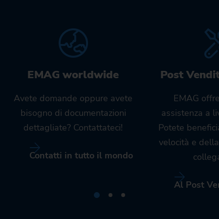
EMAG worldwide
Post Vendi
Avete domande oppure avete
EMAG offre
bisogno di documentazioni
assistenza a l
dettagliate? Contattateci!
Potete benefici
velocità e dell
Contatti in tutto il mondo
colleg
Al Post Ve