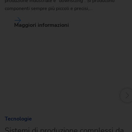
produzione industriale è "downsizing". Si producono
componenti sempre più piccoli e precisi,…
Maggiori informazioni
A
e
Gl
al
pe
lo
Tecnologie
Sistemi di produzione complessi da