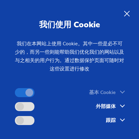
商用车行业：
先进的制造技术可
在道路上实现最佳性能
ZH
我们使用 Cookie
运输货车和商用车行业正在面临重大转型。目标：高
我们在本网站上使用 Cookie。其中一些是必不可
少的，而另一些则能帮助我们优化我们的网站以及
效低碳的商用车。凭借在研发新型制造方案领域的丰
与之相关的用户行为。通过数据保护页面可随时对
富经验，埃马克集团一路伴您左右，助您顺利完成转
这些设置进行修改
型。
基本 Cookie
外部媒体
跟踪