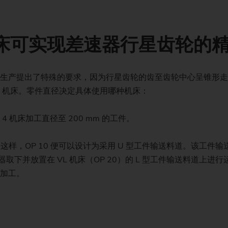
定制 化 – 车削/磨削轴类件 – VTC
Sust
Customized
PO 900 BF
动平衡
技术讲座
滚插
喷油器体
泵环
波发生器
齿轮
液压缸和活塞杆
可
定制化 – 轴类件 – VTC
Sta
车床可实现差速器行星齿轮的
Customized
PS
几何套件
Profile Grinding
活塞
滚轧环，
同步齿轮
滑动轴承 (风力发电机)
数
定制化 – 外圆磨床 – HG
Envi
更换组件
转子（电动自行车）
齿轮轴
压辊
生产提出了特殊的要求，因为行星齿轮的齿至齿轮中心呈锥形走向
Customized
Focu
L 4 机床。零件直径决定具体使用哪种机床：
安全玻璃
压缩机转子
齿轮轴（装配式）
定制化 – 非圆磨床 – SN/VG
 4 机床加工直径至 200 mm 的工件。
生产支持服务
转子轴，电动机
齿轮轴，激光焊接
数据备份
定子外壳 （电动机）
滚齿
料道。这样，OP 10 便可以设计为采用 U 型工件输送料道。该
器取下并放置在 VL 机床（OP 20）的 L 型工件输送料道上
US Spindle Repair
涡轮增压器轴
长传动轴
加工。
行星齿轮
链轮