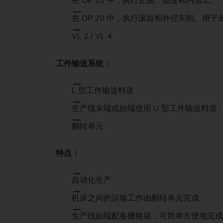
在 OP 10 中，执行正面、圆度和内加工。
在 OP 20 中，执行滚齿和外径车削。用
VL 2 / VL 4
工件输送系统：
L 型工件输送料道
生产线末端或始端使用 U 型工件输送料道
翻转单元
特点：
自动化生产
机床之间的运输工作由翻转单元完成
生产线始端配备栅格箱，可简单方便地完成