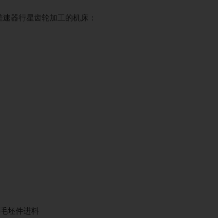
链轮（生产系统）
于差速器行星齿轮加工的机床：
转向齿轮
蜗杆
毛坯件进料