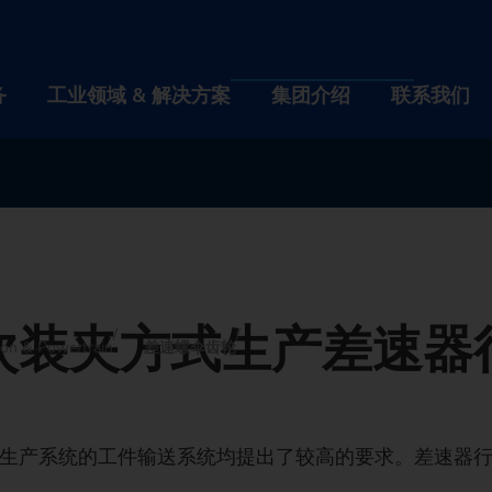
务
工业领域 & 解决方案
集团介绍
联系我们
产品 & 服务
工业领域 & 解决方案
集团介
机床
各行各业
关于我
自动化解决方案
技术工艺
工作机
次装夹方式生产差速器
数字化 EDNA ONE
机床
工件
各行各业
活动 &
关于
ion & Powertrain
差速螺伞齿轮
售后服务
车床
自动化解决方案
Automotive Industry & Mobility
技术工艺
新闻 & 
企业
工作
机床查找器
大修二手机器
磨床
TrackMotion 自动化系统
数字化 EDNA ONE
航空工业
CNC Grinding
工件
可持续
历史
招聘
活动 
床和生产系统的工件输送系统均提出了较高的要求。差速器
正确的机床，适用