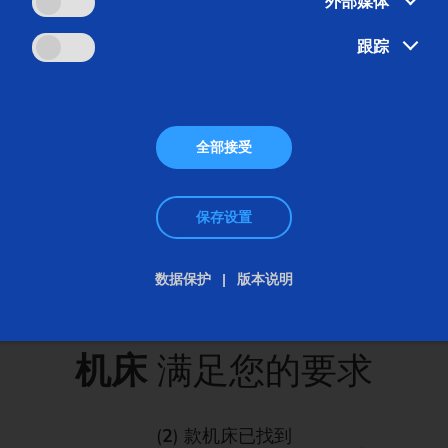
外部媒体
跟踪
全部接受
保存设置
数据保护
版本说明
机床
满足您的要求
(
2
) 款机床已找到