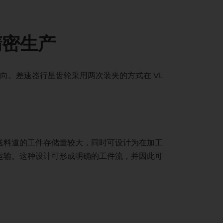
ainability at EMAG Zerbst
靠信誉和安全保障
tus of CO2 reduction
精密生产
据保护
ronmental protection
。差速器行星齿轮采用两次装夹的方式在 VL
s on longevity & sustainability
工件输送料道的工件存储量较大，同时可设计为在加工
进行运输。这种设计可形成明确的工件流，并因此可