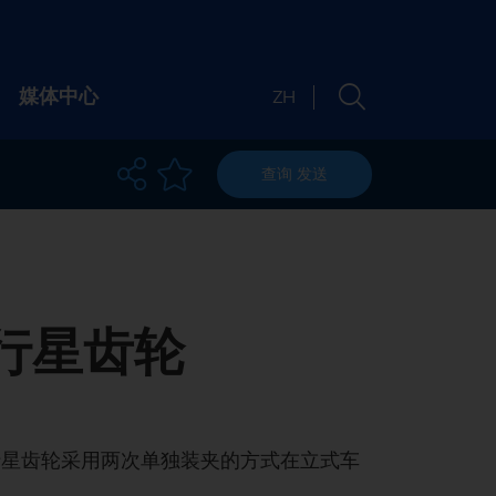
媒体中心
ZH
查询
发送
绍
联系我们
们
地点
会
通讯
行星齿轮
 在线研讨会
我们
机床查找器
媒体
品牌
机会
正确的机床，适用于
性
职位
& 在线研讨会
行星齿轮采用两次单独装夹的方式在立式车
您的要求
于