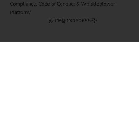
Compliance, Code of Conduct & Whistleblower
Platform
苏ICP备13060655号