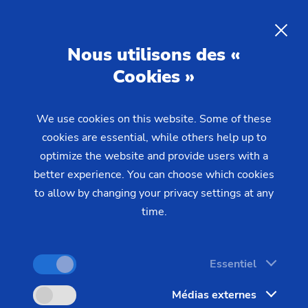
FR
Nous utilisons des «
Cookies »
DEMANDE
We use cookies on this website. Some of these
Home
Secteurs & Solutions
Pièces
cookies are essential, while others help up to
Housings & Flanges
Bride
Tours pour l'usinage flexible
optimize the website and provide users with a
de brides
better experience. You can choose which cookies
to allow by changing your privacy settings at any
time.
Qu'il s'agisse de moteurs automobile, du secteur
énergétique ou de la construction de machines en
Essentiel
général, le thème « Downsizing » est omniprésent
Médias externes
dans la production industrielle. Des composants