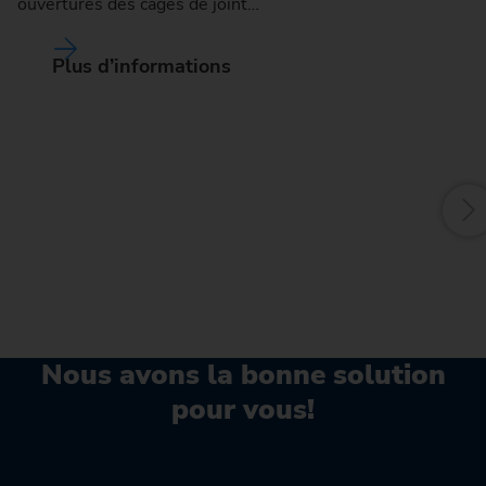
ouvertures des cages de joint…
Le
Plus d’informations
in
mu
jo
Nous avons la bonne solution
pour vous!