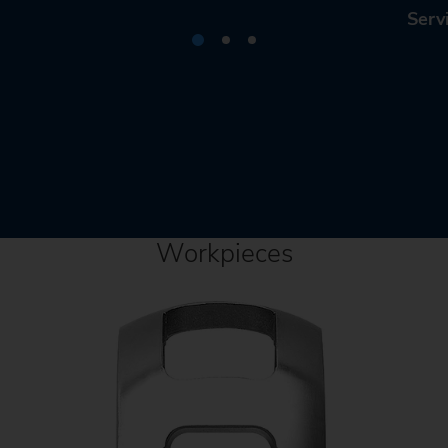
Serv
Workpieces