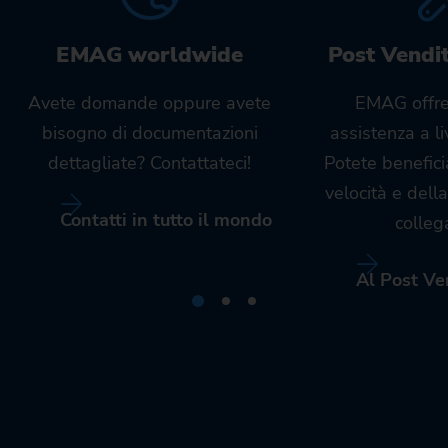
EMAG worldwide
Post Vendi
Avete domande oppure avete
EMAG offre
bisogno di documentazioni
assistenza a l
dettagliate? Contattateci!
Potete benefici
velocità e dell
Contatti in tutto il mondo
colleg
Al Post Ve