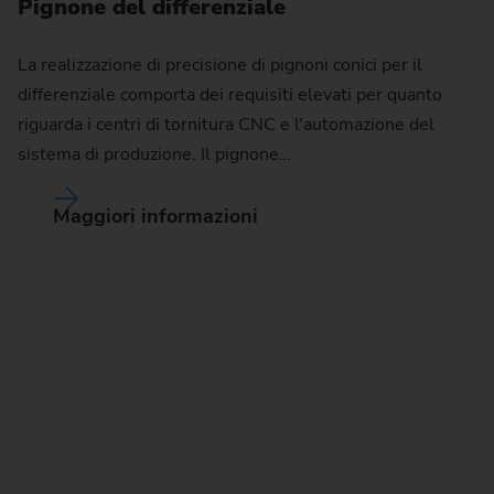
Pignone del differenziale
La realizzazione di precisione di pignoni conici per il
differenziale comporta dei requisiti elevati per quanto
riguarda i centri di tornitura CNC e l'automazione del
sistema di produzione. Il pignone…
Maggiori informazioni
R
Pe
ma
ce
pr