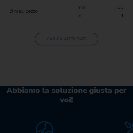
mm
100
Ø max. pezzo
in
4
CARICA ALTRI DATI
Abbiamo la soluzione giusta per
voi!