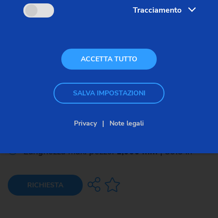
Tracciamento
ACCETTA TUTTO
K 160 a bancale lungo XL
SALVA IMPOSTAZIONI
Module range: mm 0.2 - 2.5
Privacy
Note legali
Ø max. pezzo:
100 mm
| 4 in
Lunghezza max. pezzo:
1,000 mm
| 39.5 in
RICHIESTA