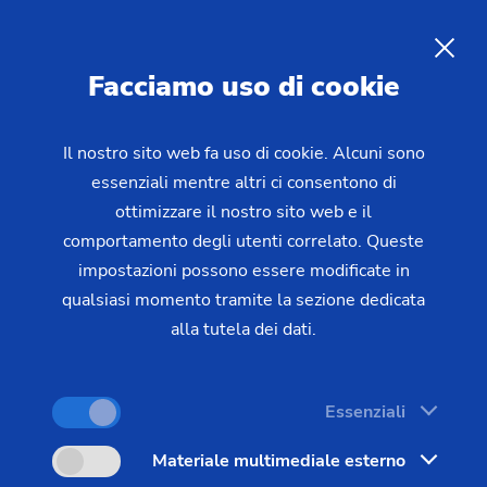
IT
Facciamo uso di cookie
RICHIESTA
Il nostro sito web fa uso di cookie. Alcuni sono
essenziali mentre altri ci consentono di
Home
Prodotti e servizi
Macchine
ottimizzare il nostro sito web e il
Macchine per il taglio degli ingranaggi
Macchine dentatrici
comportamento degli utenti correlato. Queste
K 160 a bancale lungo XL
impostazioni possono essere modificate in
qualsiasi momento tramite la sezione dedicata
alla tutela dei dati.
Essenziali
Materiale multimediale esterno