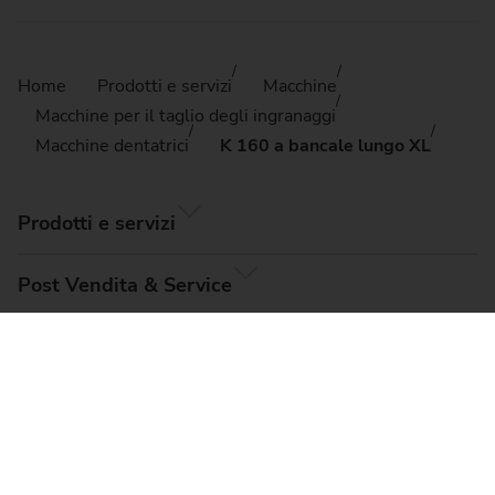
Home
Prodotti e servizi
Macchine
Macchine per il taglio degli ingranaggi
Macchine dentatrici
K 160 a bancale lungo XL
Prodotti e servizi
Post Vendita & Service
Impresa
© EMAG Systems GmbH, 2026
Note legali
Termini e condizioni
Privacy