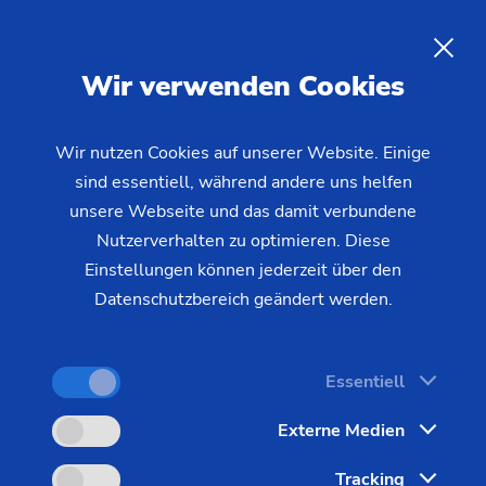
05.06.2019 - Oliver Hagenlocher - Presse
Produktionslasertechnologie für Powertrain-Komponenten
Festkörperlaser vs. Gaslaser –
DE
Wir verwenden Cookies
moderne
Produktionslasertechnologie
Wir nutzen Cookies auf unserer Website. Einige
für Powertrain-Komponenten
sind essentiell, während andere uns helfen
unsere Webseite und das damit verbundene
Nutzerverhalten zu optimieren. Diese
Schaute man vor einigen Jahren in die Werkshallen
Einstellungen können jederzeit über den
der großen Hersteller, so wurde die
Datenschutzbereich geändert werden.
Schweißtechnologie noch von der CO2-
Lasertechnik dominiert. Riesige Anlagen, die in
Essentiell
eigenen Räumen, abgetrennt von der eigentlichen
Produktion in der Werkhalle, aufgebaut waren,
Externe Medien
lieferten die Energie für die damals noch junge
Tracking