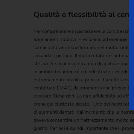
Qualità e flessibilità al cen
Per comprendere in particolare la complessità d
azionamenti rotativi. Prendiamo ad esempio un
comandato viene trasformato nel moto rotatorio
circonda il pistone. Il moto rotatorio continua
stesso. A seconda del campo di applicazione, su
in ambito tecnologico ed industriale richiedono
estremamente stabili e precise. La tolleranza de
contattato EMAG, dal momento che presso lo sta
creatore Richardon. La loro affidabilità ed effi
erano già piuttosto datate. "Uno dei nostri obi
di elementi dentati, dal momento che la nostra t
doveva consentire un riattrezzamento molto semp
giorno. Per noi è quindi importante che il pro