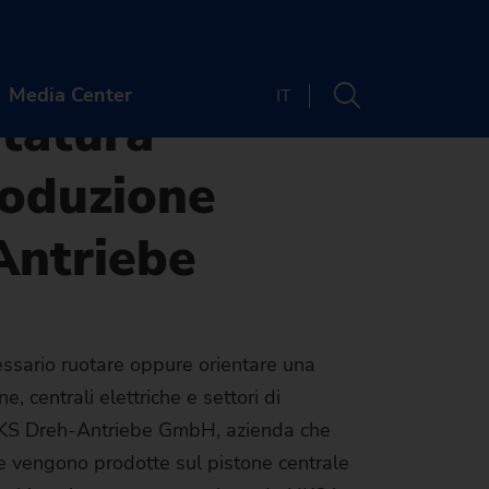
a altamente efficienti per la produzione presso
 di EMAG
Media Center
IT
ntatura
roduzione
A
CONTATTI
Antriebe
o
Sedi
Newsletter
 webinar
SIAMO
ecessario ruotare oppure orientare una
Trova macchina
 centrali elettriche e settori di
ty
media
i
IERA
La macchina giusta
 HKS Dreh-Antriebe GmbH, azienda che
lità
ria
e di impiego
TI E WEBINAR
per Le vostre
ne vengono prodotte sul pistone centrale
ta