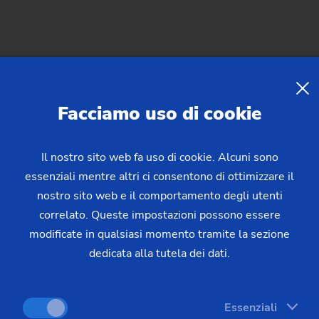
lerare, posizionare con precisione e poi mantenere in una dete
ati azionamenti rotativi? Effettivamente questa tecnologia fa s
Facciamo uso di cookie
i occupa dello smaltimento dei rifiuti solleva il cassonetto dei
ile della forza di sollevamento. Lo stesso vale per piattaform
Il nostro sito web fa uso di cookie. Alcuni sono
tre, nella produzione industriale gli azionamenti rotativi di HK
essenziali mentre altri ci consentono di ottimizzare il
ido movimento di diversi dispositivi di miscelazione oppure l'es
nostro sito web e il comportamento degli utenti
 su vari principi di azionamento e sono caratterizzati da indica
correlato. Queste impostazioni possono essere
sso HKS? "Il nostro obiettivo ultimo è quello di sviluppare azi
modificate in qualsiasi momento tramite la sezione
ni e di offrire prestazioni estremamente efficaci", spiega Mar
dedicata alla tutela dei dati.
ioni estremamente personalizzate, che produciamo con un alto g
ze acquisite con l'esperienza vengono integrate nella fase di s
to settore."
Essenziali