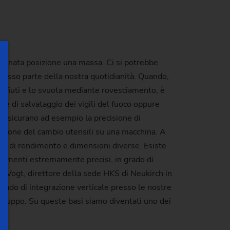
rminata posizione una massa. Ci si potrebbe
pesso parte della nostra quotidianità. Quando,
 rifiuti e lo svuota mediante rovesciamento, è
e di salvataggio dei vigili del fuoco oppure
S assicurano ad esempio la precisione di
ecuzione del cambio utensili su una macchina. A
tori di rendimento e dimensioni diverse. Esiste
onamenti estremamente precisi, in grado di
io Vogt, direttore della sede HKS di Neukirch in
rado di integrazione verticale presso le nostre
viluppo. Su queste basi siamo diventati uno dei