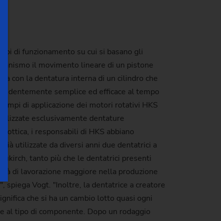
cipi di funzionamento su cui si basano gli
canismo il movimento lineare di un pistone
a con la dentatura interna di un cilindro che
orprendentemente semplice ed efficace al tempo
 campi di applicazione dei motori rotativi HKS
 realizzate esclusivamente dentature
t'ottica, i responsabili di HKS abbiano
à utilizzate da diversi anni due dentatrici a
eukirch, tanto più che le dentatrici presenti
ocità di lavorazione maggiore nella produzione
 spiega Vogt. "Inoltre, la dentatrice a creatore
ignifica che si ha un cambio lotto quasi ogni
ase al tipo di componente. Dopo un rodaggio