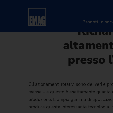
07/11/2019 - Oliver Hagenl
Home
Impresa
News e media
Stampa
Dentatr
l'azienda HKS Dreh-Antriebe
Prodotti e serv
Richar
altament
presso 
Gli azionamenti rotativi sono dei veri e pr
massa – e questo è esattamente quanto avvi
produzione. L'ampia gamma di applicazio
produce questa interessante tecnologia in