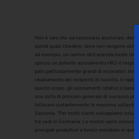
Non è raro che sia necessario accelerare, dece
quindi quasi chiedere: dove
non
vengono utilizz
ad esempio, un camion dell'azienda locale che s
spesso un potente azionamento HKS il responsab
pale particolarmente grandi di escavatori. Inol
ribaltamento dei recipienti di raccolta, il rap
questo scopo, gli azionamenti rotativi si basano
una sorta di principio generale di successo pre
tollerare costantemente le massime sollecitazio
Sassonia. "Per molti clienti sviluppiamo soluz
tre sedi in Germania. Le nostre vaste conoscen
principali produttori a livello mondiale in ques