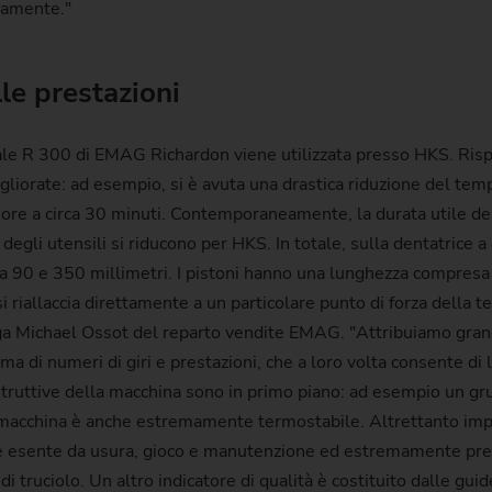
tamente."
le prestazioni
cale R 300 di EMAG Richardon viene utilizzata presso HKS. Ris
gliorate: ad esempio, si è avuta una drastica riduzione del temp
ore a circa 30 minuti. Contemporaneamente, la durata utile dell
ti degli utensili si riducono per HKS. In totale, sulla dentatrice
 90 e 350 millimetri. I pistoni hanno una lunghezza compresa 
iallaccia direttamente a un particolare punto di forza della t
ega Michael Ossot del reparto vendite EMAG. "Attribuiamo gran
ma di numeri di giri e prestazioni, che a loro volta consente d
struttive della macchina sono in primo piano: ad esempio un grup
 La macchina è anche estremamente termostabile. Altrettanto im
 è esente da usura, gioco e manutenzione ed estremamente prec
 truciolo. Un altro indicatore di qualità è costituito dalle guide 