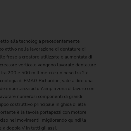
petto alla tecnologia precedentemente
o attivo nella lavorazione di dentature di
e frese a creatore utilizzate è aumentata di
 a creatore verticale vengono lavorate dentature
tra 200 e 500 millimetri e un peso tra 2 e
ecnologia di EMAG Richardon, vale a dire una
de importanza ad un'ampia zona di lavoro con
i lavorare numerosi componenti di grandi
po costruttivo principale in ghisa di alta
portante è la tavola portapezzi con motore
iso nei movimenti, migliorando quindi la
a doppia V in tutti gli assi.