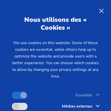
07/11/2019 - Oliver Hagenlocher - Presse
Opérations de taillage d'engrenages extrêmement efficaces
pour la production chez HKS Dreh-Antriebe
Machine à tailler les
FR
Nous utilisons des «
engrenages R 300 d'EMAG
Cookies »
Richardon : Opérations de
taillage d'engrenages
We use cookies on this website. Some of these
extrêmement efficaces pour la
cookies are essential, while others help up to
production chez HKS Dreh-
optimize the website and provide users with a
better experience. You can choose which cookies
Antriebe
to allow by changing your privacy settings at any
time.
Les entraînements rotatifs sont polyvalents : Ils
sont toujours utilisés lorsqu'il s'agit de tourner ou
Essentiel
de pivoter une masse - ce qui est le cas dans
Médias externes
d'innombrables véhicules utilitaires, navires,