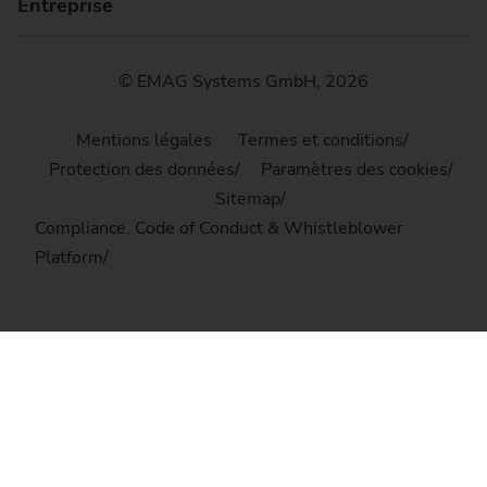
Entreprise
© EMAG Systems GmbH, 2026
Mentions légales
Termes et conditions
Protection des données
Paramètres des cookies
Sitemap
Compliance, Code of Conduct & Whistleblower
Platform