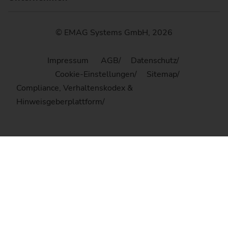
© EMAG Systems GmbH, 2026
Impressum
AGB
Datenschutz
Cookie-Einstellungen
Sitemap
Compliance, Verhaltenskodex &
Hinweisgeberplattform