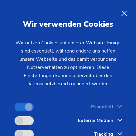
EMAG auf der Eurosatory
2026:
DE
Wir verwenden Cookies
Präzisionsfertigungslösungen für
die Verteidigungsindustrie
Wir nutzen Cookies auf unserer Website. Einige
sind essentiell, während andere uns helfen
unsere Webseite und das damit verbundene
Vom 15. bis 19. Juni 2026 nimmt EMAG als
Nutzerverhalten zu optimieren. Diese
Aussteller an der Eurosatory in Paris teil – der
Einstellungen können jederzeit über den
weltweit führenden Fachmesse für Verteidigung
Datenschutzbereich geändert werden.
und Sicherheit. An unserem Messestand Halle 5,
Stand B235 präsentieren wir Fertigungslösungen
Essentiell
für die Verteidigungsindustrie. Dabei stehen die
hochpräzise Bearbeitung von 155-mm-
Externe Medien
Artilleriegeschossen auf der
Tracking