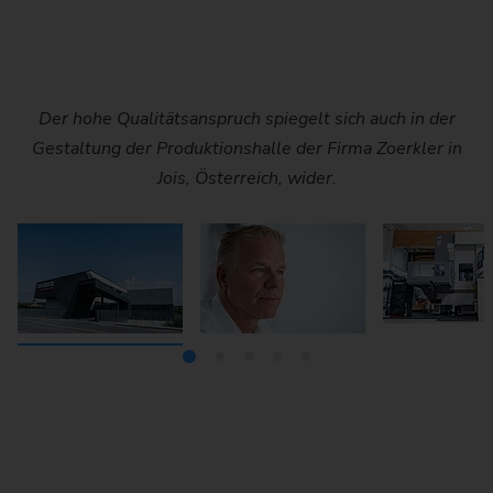
Bernhard Wagner, geschäftsführender Gesellschafter der
Der beeindruckende Hubschrauber-Getriebeprüfstand
Hochpräzise Bearbeitung eines Getriebegehäuses auf
Moderne Fertigungshalle mit der vertikalen Pick-up-
Der hohe Qualitätsanspruch spiegelt sich auch in der
Gestaltung der Produktionshalle der Firma Zoerkler in
Drehmaschine VL 6 von EMAG bei Zoerkler
Zoerkler Gears GmbH & Co KG
einer EMAG VL 6
von Zoerkler
Jois, Österreich, wider.