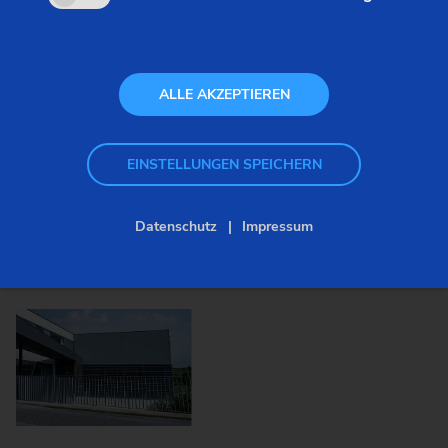
hochgenauer Getriebekomponenten ein. Mit dieser
strategischen Investition unterstreicht Zoerkler sein
Bekenntnis zu Innovation und Spitzenqualität bei
der Fertigung komplexer Antriebskomponenten.
ALLE AKZEPTIEREN
EINSTELLUNGEN SPEICHERN
Datenschutz
Impressum
Bilder