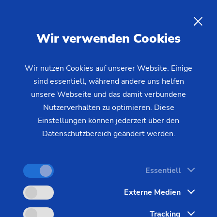
19.11.2024 - Oliver Hagenlocher -
Getriebekomponenten auf vertikalen Pick-up-Drehmaschinen
Kundenstories
DE
Präzisionsfertigung von
Wir verwenden Cookies
Hochleistungs-
Getriebekomponenten auf
Wir nutzen Cookies auf unserer Website. Einige
sind essentiell, während andere uns helfen
vertikalen Pick-up-
unsere Webseite und das damit verbundene
Drehmaschinen
Nutzerverhalten zu optimieren. Diese
Einstellungen können jederzeit über den
Datenschutzbereich geändert werden.
Die Zoerkler Gears GmbH & Co KG, ein
renommierter Hersteller hochpräziser
Essentiell
Antriebssysteme für die Luftfahrt- und
Automobilindustrie, setzt die vertikale Pick-up-
Externe Medien
Drehmaschine VL 6 von EMAG zur Bearbeitung
Tracking