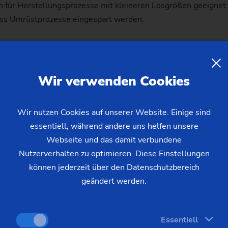
 für Herstellungsprozesse mit kleineren Losgrößen geeignet.
dass Umrüstprozesse eingespart werden.
Wir verwenden Cookies
 bis zum Futterteil mit Innenkegel
Wir nutzen Cookies auf unserer Website. Einige sind
he Hartbearbeitung von Getrieberädern – vom Hartdrehen der 
essentiell, während andere uns helfen unsere
rtigschleifen dieser Konturen – erfolgen.
Webseite und das damit verbundene
Nutzerverhalten zu optimieren. Diese Einstellungen
en mit der VLC 350 GT bearbeitet. Bei den Bauteilen mit Innen
können jederzeit über den Datenschutzbereich
geändert werden.
Essentiell