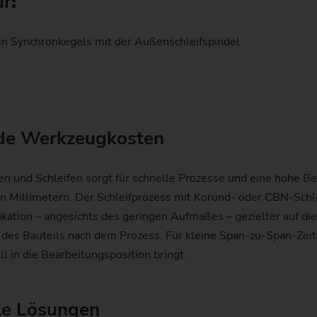
ur
:
en Synchronkegels mit der Außenschleifspindel.
nde Werkzeugkosten
n und Schleifen sorgt für schnelle Prozesse und eine hohe B
 Millimetern. Der Schleifprozess mit Korund- oder CBN-Schleif
kation – angesichts des geringen Aufmaßes – gezielter auf die 
es Bauteils nach dem Prozess. Für kleine Span-zu-Span-Zeite
l in die Bearbeitungsposition bringt.
ele Lösungen