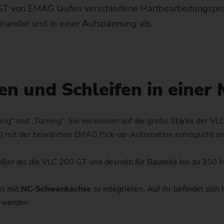
GT von EMAG laufen verschiedene Hartbearbeitungsproz
Kettenrad
inander und in einer Aufspannung ab.
Kettenrad (Fertigungssystem
Lenkritzel
n und Schleifen in einer
Schnecke
ing“ und „Turning“. Sie verweisen auf die große Stärke der V
en) mit der bewährten EMAG Pick-up-Automation ermöglicht un
ßer als die VLC 200 GT und deshalb für Bauteile bis zu 350 
el mit
NC-Schwenkachse
zu integrieren. Auf ihr befindet sich 
 werden.