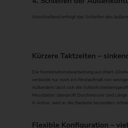
4. Schleifen der Außenkont
Abschließend erfolgt das Schleifen des äußer
Kürzere Taktzeiten – sinke
Die Kombinationsbearbeitung aus (Hart-)Drehe
verbleibt nur noch ein Restaufmaß von wenigen
Außerdem lässt sich die Schleifscheibenspezifi
Messtaster überprüft Durchmesser und Länge d
X-Achse, weil er die Bauteile besonders schnel
Flexible Konfiguration – vi