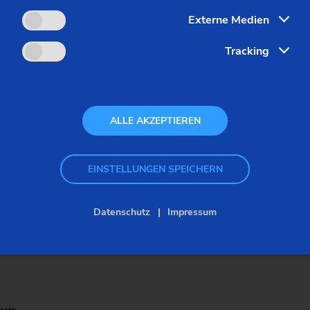
it hohem Tempo per Pick-up-Spindel. Die Bearbeitung startet 
Externe Medien
Tracking
hritt Innenkonturen (mit ein oder zwei Kegeln), eine zylindr
ALLE AKZEPTIEREN
EINSTELLUNGEN SPEICHERN
ren:
Datenschutz
Impressum
fkörpers auf der schwenkbaren NC-Achse können unterschiedli
auf den jeweils benötigten Winkel geschwenkt. Auch eine etwa