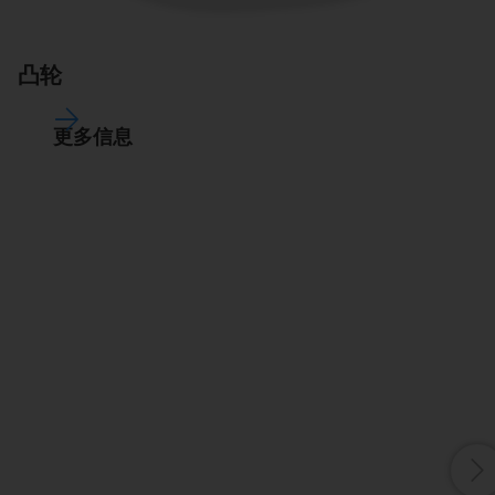
凸轮
更多信息
使
轮
V
工
上