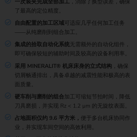
一次装夹完成全部加工
，消除了换型误差，确保
了最高的定位精度。
自由配置的加工区域
可适应几乎任何加工任务
——从纯磨削到组合加工。
集成的拾取自动化系统
无需额外的自动化组件，
即可确保较短的辅助时间及较高的设备利用率。
采用 MINERALIT® 机床床身的立式结构
，确保
切屑畅通排出，具备卓越的减震性能和极高的表
面质量。
硬车削与磨削的组合
加工可缩短节拍时间，降低
刀具磨损，并实现 Rz < 1.2 µm 的无旋纹表面。
占地面积仅约 9.6 平方米，
便于多台机床协同作
业，并实现车间空间的高效利用。