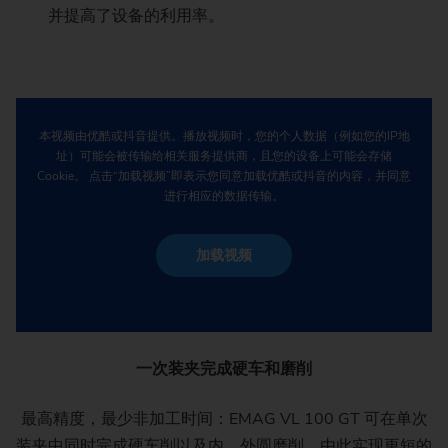
并提高了设备的利用率。
本视频由优酷或抖音提供。播放视频时，您的个人数据（例如您的IP地
址）可能会被传输给相关服务提供商，且您的设备上可能会存储
Cookie。 点击“加载视频”即表示您同意加载优酷或抖音的内容，并同意
进行相应的数据传输。
加载视频
一次装夹完成硬车和磨削
最高精度，最少非加工时间：EMAG VL 100 GT 可在单次
装夹中同时完成硬车削以及内、外圆磨削。由此实现更短的