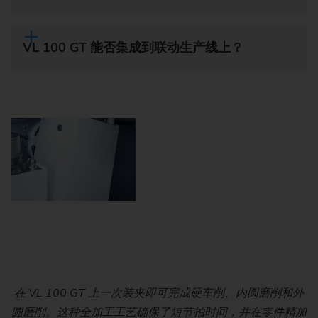
VL 100 GT 能否集成到联动生产线上？
埃马克VL 100 GT：用于小型车削件精加工的立式车磨复合
在 VL 100 GT 上一次装夹即可完成硬车削、内圆磨削和外
VL 100 GT 机床的加工区域，可在一次装夹中完成硬车削
使用两个固定刀座在 VL 100 GT 上进行硬车削和内圆磨
VL 100 GT 的拾取装料：主轴直接从传送带上抓取毛坯
圆磨削。这种全加工工艺确保了短节拍时间，并在零件精加
和磨削。这种组合加工方式可经济高效地对淬火工件进行精
——非常适合批量生产中的精加工。
加工中心。
削。