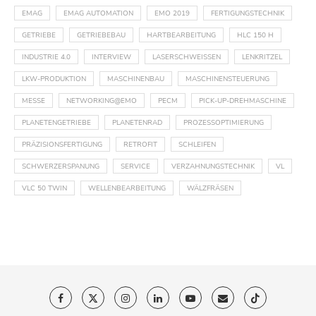
EMAG
EMAG AUTOMATION
EMO 2019
FERTIGUNGSTECHNIK
GETRIEBE
GETRIEBEBAU
HARTBEARBEITUNG
HLC 150 H
INDUSTRIE 4.0
INTERVIEW
LASERSCHWEISSEN
LENKRITZEL
LKW-PRODUKTION
MASCHINENBAU
MASCHINENSTEUERUNG
MESSE
NETWORKING@EMO
PECM
PICK-UP-DREHMASCHINE
PLANETENGETRIEBE
PLANETENRAD
PROZESSOPTIMIERUNG
PRÄZISIONSFERTIGUNG
RETROFIT
SCHLEIFEN
SCHWERZERSPANUNG
SERVICE
VERZAHNUNGSTECHNIK
VL
VLC 50 TWIN
WELLENBEARBEITUNG
WÄLZFRÄSEN