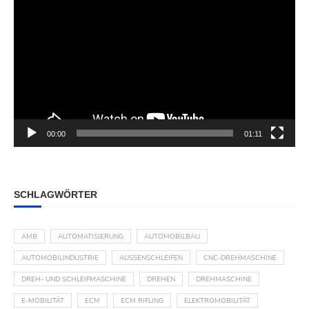
00:00
01:11
SCHLAGWÖRTER
AMB
AUTOMATISIERUNG
AUTOMOBILBAU
AUTOMOBILINDUSTRIE
AUSSENSCHLEIFEN
CNC-DREHMASCHINE
DREH- UND SCHLEIFMASCHINE
DREHEN
DREHMASCHINE
E-MOBILITÄT
ECM
ECM RIFLING
ELEKTROMOBILITÄT