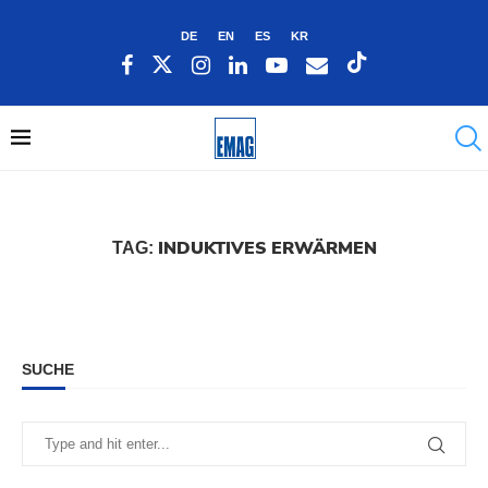
DE
EN
ES
KR
INDUKTIVES ERWÄRMEN
TAG:
SUCHE