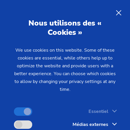
01/12/2023 - Oliver Hagenlocher - Presse
applications robotiques parfaitement adaptées garantissent un
flux de pièces rapide dans la production
EMAG développe des
FR
Nous utilisons des «
solutions de fabrication
Cookies »
globales : Des applications
robotiques parfaitement
We use cookies on this website. Some of these
adaptées garantissent un flux
cookies are essential, while others help up to
de pièces rapide dans la
optimize the website and provide users with a
better experience. You can choose which cookies
production
to allow by changing your privacy settings at any
time.
Les solutions de production avec automatisation
robotisée ont le vent en poupe : elles permettent
Essentiel
d'établir un flux de pièces rapide et à faible effectif
Médias externes
au sein d'un site - et de réduire ainsi les coûts