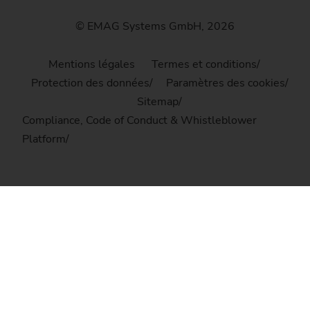
© EMAG Systems GmbH, 2026
Mentions légales
Termes et conditions
Protection des données
Paramètres des cookies
Sitemap
Compliance, Code of Conduct & Whistleblower
Platform