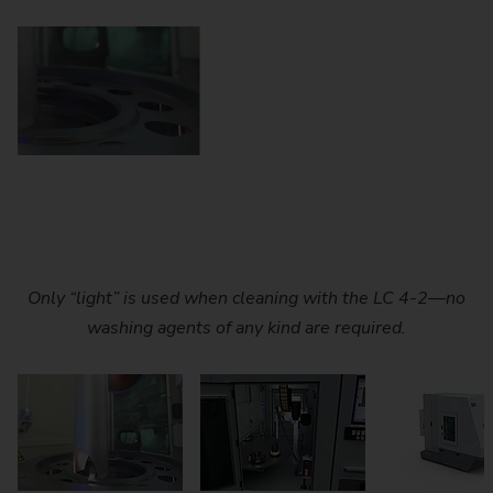
Only “light” is used when cleaning with the LC 4-2—no
The LC 4-2 laser cleaning machine only requires 4.5
The NC rotary indexing table ensures fast part
washing agents of any kind are required.
square meters of floor space.
changeover and cycle times.