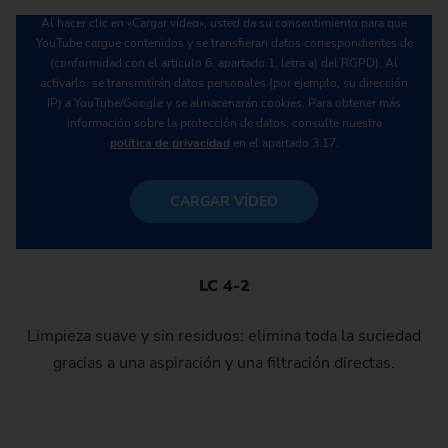
Al hacer clic en «Cargar vídeo», usted da su consentimiento para que
YouTube cargue contenidos y se transfieran datos correspondientes de
(conformidad con el artículo 6, apartado 1, letra a) del RGPD). Al
activarlo, se transmitirán datos personales (por ejemplo, su dirección
IP) a YouTube/Google y se almacenarán cookies. Para obtener más
información sobre la protección de datos, consulte nuestra
política de privacidad
en el apartado 3.17.
CARGAR VÍDEO
LC 4-2
Limpieza suave y sin residuos: elimina toda la suciedad
gracias a una aspiración y una filtración directas.