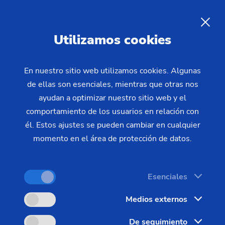
20.01.2022 - Oliver Hagenlocher - Noticias
eficientes en un espacio mínimo
Limpieza con láser de EMAG
ES
Utilizamos cookies
LaserTec: procesos de
limpieza eficientes en un
En nuestro sitio web utilizamos cookies. Algunas
espacio mínimo
de ellas son esenciales, mientras que otras nos
ayudan a optimizar nuestro sitio web y el
comportamiento de los usuarios en relación con
Muchas piezas de trabajo deben estar "limpias"
él. Estos ajustes se pueden cambiar en cualquier
para poder iniciar el proceso de producción
momento en el área de protección de datos.
posterior. Para ello, la selección del proceso de
limpieza desempeña un papel decisivo: este
Esenciales
proceso debe configurarse de manera que
consuma exactamente la cantidad de energía y el
Medios externos
tiempo correctos para eliminar suficientemente la
De seguimiento