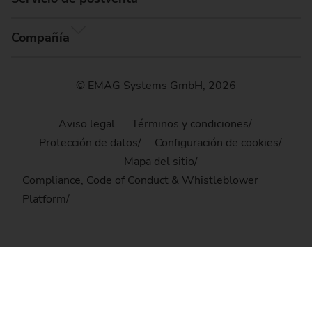
Compañía
© EMAG Systems GmbH, 2026
Aviso legal
Términos y condiciones
Protección de datos
Configuración de cookies
Mapa del sitio
Compliance, Code of Conduct & Whistleblower
Platform