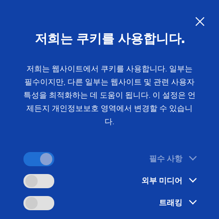
Sustainability at EMAG Zerbst
Unsubscribe Newsletter
교환 모듈
Profile Grinding
피스톤
롤 링
싱크로나이징 휠 기어
슬라이딩 베어링 (풍력 발전기)
신뢰성과 안전
Customized
Status of CO2 reduction
안전 유리 패널
회전자(e-바이크)
기어 샤프트
압착 롤러
개인정보보호
맞춤형 – 편심 연삭 – SN/VG
저희는 쿠키를 사용합니다.
Environmental protection
If you wish to unsubscribe from the EMAG
현장 기술 지원
컴프레서용 로터
기어 샤프트 (조인트)
newsletter, please enter your e-mail address in the
저희는 웹사이트에서 쿠키를 사용합니다. 일부는
Focus on longevity & sustainability
데이터 백업
전기 모터 회전자 축
기어 샤프트 (레이저 용접)
following field and click on “Unsubscribe
필수이지만, 다른 일부는 웹사이트 및 관련 사용자
Newsletter”.
특성을 최적화하는 데 도움이 됩니다. 이 설정은 언
US Spindle Repair
고정자 하우징
기어 밀링
제든지 개인정보보호 영역에서 변경할 수 있습니
다.
터보차저 샤프트
드라이브 샤프트
유성기어
필수 사항
스프로킷
외부 미디어
스프로킷(생산 시스템)
트래킹