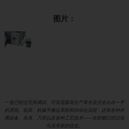
图片：
一套已经过完美调试、可实现最高生产率并且完全出自一手
机械手导轨系统可以在达到最高性能的同时提供最高的自由
在 OP 10 中，可同时完成制动鼓第一面内部和外部的整个
在 OP 20 中则可以完成制动鼓螺栓安装面的加工，并钻出
最后在 OP 30 中进行动平衡处理，这一道工序同样也是在
的系统。机床、机械手搬运系统和自动化流程，还有各种外
由埃马克自行研发的系统上进行。
车削过程
螺纹孔。
度。
围设备、夹具、刀具以及各种工艺技术——全部都已经过埃
马克专家的优化。