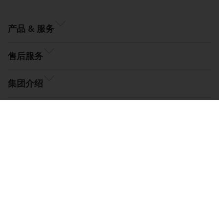
产品 & 服务
售后服务
集团介绍
© EMAG Systems GmbH, 2026
版本说明
条款和条件
数据保护
Cookie 设置
导航
Compliance, Code of Conduct & Whistleblower
Platform
苏ICP备13060655号