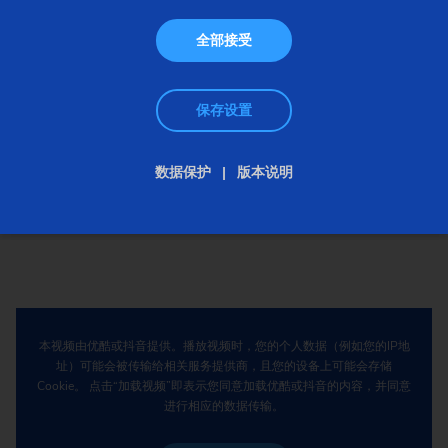
业最重要的运输手段。制造商当然也感受到需求增加
而带来的影响，因此一直在寻找一种适合这一领域的
全部接受
高效、可靠的制造解决方案。所以，当一家领先制造
商询问埃马克公司是否可以利用其在汽车行业中积累
保存设置
的专业知识和经验制造载重汽车所需的制动鼓时，埃
马克并不需要考虑太长时间即给出答案。
数据保护
版本说明
本视频由优酷或抖音提供。播放视频时，您的个人数据（例如您的IP地
址）可能会被传输给相关服务提供商，且您的设备上可能会存储
Cookie。 点击“加载视频”即表示您同意加载优酷或抖音的内容，并同意
进行相应的数据传输。