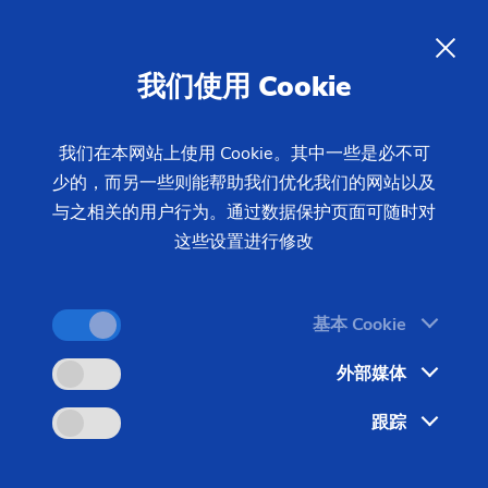
05/10/2021 - 王慧 - 新闻中心
解决方案
载重汽车的制造解决方案： 埃马
ZH
我们使用 Cookie
克展示适合商用车领域大型制动
鼓的紧凑型制造解决方案
我们在本网站上使用 Cookie。其中一些是必不可
少的，而另一些则能帮助我们优化我们的网站以及
与之相关的用户行为。通过数据保护页面可随时对
载重汽车是全球货运中使用最为广泛的运输方式。在
这些设置进行修改
德国，有超过 71％ 的货物是通过载重汽车运输的；
而在美国，这一份额甚至达到 72.5％。仅 2019 年
基本 Cookie
一年，德国载重汽车运输货物的总重量就超过 32 亿
吨；美国同年的载重汽车运输量达到 118 亿吨，是
外部媒体
德国的四倍之多——而且这一数字还在世界范围内呈
跟踪
上升趋势。很明显，尽管受到来自铁路运输、水运和
空运的挑战，使用载重汽车的陆路运输仍然是物流行