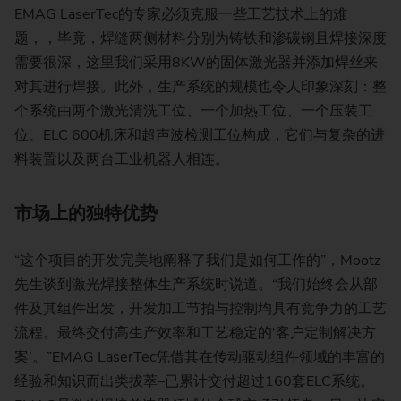
EMAG LaserTec的专家必须克服一些工艺技术上的难
题，，毕竟，焊缝两侧材料分别为铸铁和渗碳钢且焊接深度
需要很深，这里我们采用8KW的固体激光器并添加焊丝来
对其进行焊接。此外，生产系统的规模也令人印象深刻：整
个系统由两个激光清洗工位、一个加热工位、一个压装工
位、ELC 600机床和超声波检测工位构成，它们与复杂的进
料装置以及两台工业机器人相连。
市场上的独特优势
“这个项目的开发完美地阐释了我们是如何工作的”，Mootz
先生谈到激光焊接整体生产系统时说道。“我们始终会从部
件及其组件出发，开发加工节拍与控制均具有竞争力的工艺
流程。最终交付高生产效率和工艺稳定的‘客户定制解决方
案’。”EMAG LaserTec凭借其在传动驱动组件领域的丰富的
经验和知识而出类拔萃–已累计交付超过160套ELC系统。