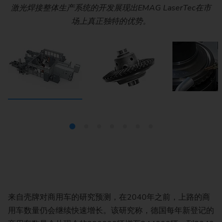
壳体部件以及齿轮均会在新研发的EMAG激光清洗机上进行
壳体部件以及齿轮均会在新研发的EMAG激光清洗机上进行
这些部件总重量达到130公斤，部件直径最大达600毫米。
使用一台EMAG LaserTec ELC 600激光焊接卡车差速器。
激光焊接整体生产系统的开发展现出EMAG LaserTec在市
机器人负责给EMAG ELC 600上料，壳体的封闭、壳体与
该生产线确保了卡车差速器生产的完美节拍及工艺。
齿轮的连接通过两条焊缝得以实现
场上真正独特的优势。
清洗以便后续加工。
清洗以便后续加工。
来自壳牌对商用车的研究预测，在2040年之前，上路的商
用车数量仍会继续快速增长。该研究称，德国每年新登记的