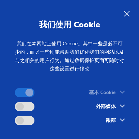
03/10/2020 - 王慧 - 新闻中心
方案
商用车领域中的轻量化设计：
ZH
我们使用 Cookie
EMAG LaserTec针对卡车差速器
开发整体生产解决方案
我们在本网站上使用 Cookie。其中一些是必不可
少的，而另一些则能帮助我们优化我们的网站以及
与之相关的用户行为。通过数据保护页面可随时对
当“轻量化设计”一词被用于汽车生产时，其通常与乘
这些设置进行修改
用车有关，很少会指商用车。然而，卡车传动系统中
所需的大型和重型部件均有减轻重量，降低成本的潜
基本 Cookie
力。最近，一家北美供应商展示了EMAG LaserTec
公司的激光焊接整体生产系统可提供的可能性和优
外部媒体
势。针对卡车差速器的生产，该商用车供应商目前正
跟踪
在使用EMAG生产系统，将三个独立部件焊接在一
起，由此可省去大约40处昂贵的螺栓连接成本。那