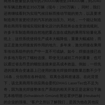
商用车数量会从现今的290000辆增至344000辆，到2040
年车辆总数将近350万辆（现今：290万辆）。同时，我们
还将继续看到为实现气候目标而推动节能的努力，以及要求
制造商开发更经济的汽车的政治压力。对此，一个能让制造
商在商用车领域实现轻量化设计的系统将会改变游戏规则。
许多卡车制造商很自然地把重点放在成熟的乘用车轻量化系
统上，这些系统使得生产成本大幅降低，重量大幅减轻，而
这正是激光焊接发挥作用的地方。多年来，激光焊接在乘用
车传动系组件的生产中一直不可或缺。如今，焊接连接已在
许多地方取代了螺栓连接。即使无法减轻工件的重量，也可
以通过省去昂贵的螺纹连接来提高成本效益。例如，一些先
进的双离合变速器上已使用的激光焊接焊缝数量总数不少于
16条，分别用在各种齿轮、双离合器和差速器。在此背景
下，该北美商用车供应商会委托EMAG LaserTec也不足为
奇，因为激光焊接整体生产系统的相关开发正是这家位于施
瓦本格明德 (Schwäbisch Gmünd) 附近霍伊巴赫 (Heubach)
的企业的强项。“客户之所以了解我们，是因为他在其他应