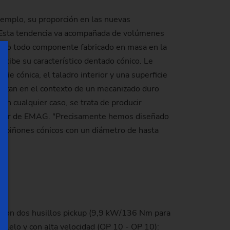
jemplo, su proporción en las nuevas
r. Esta tendencia va acompañada de volúmenes
como todo componente fabricado en masa en la
recibe su característico dentado cónico. Le
ie cónica, el taladro interior y una superficie
alizan en el contexto de un mecanizado duro
"En cualquier caso, se trata de producir
Manager de EMAG. "Precisamente hemos diseñado
s piñones cónicos con un diámetro de hasta
a con dos husillos pickup (9,9 kW/136 Nm para
alelo y con alta velocidad (OP 10 - OP 10):