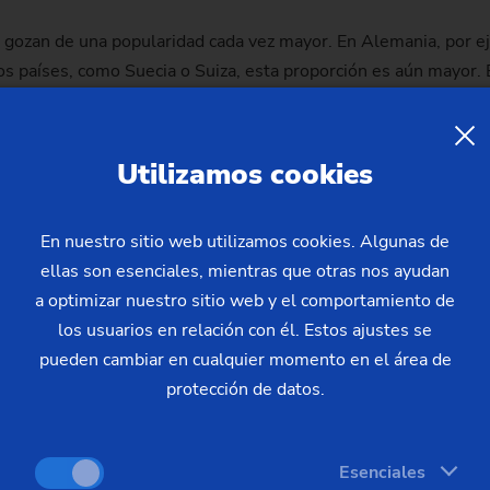
as gozan de una popularidad cada vez mayor. En Alemania, por e
tros países, como Suecia o Suiza, esta proporción es aún mayo
icos, una pieza sometida a una creciente presión de costes, 
menzar con un sofisticado proceso de forja, en el que la pieza 
cie cónica frente al dentado, un pequeño saliente en la superfic
Utilizamos cookies
de producción del fabricante determina si estos procesos se re
n sometidas primero a un torneado blando y después a uno duro. 
En nuestro sitio web utilizamos cookies. Algunas de
a y sin fallos", explica Daniele Loporchio, Technical Sales 
ellas son esenciales, mientras que otras nos ayudan
 perfecta para el mecanizado blando y duro de los más diverso
a optimizar nuestro sitio web y el comportamiento de
los usuarios en relación con él. Estos ajustes se
pueden cambiar en cualquier momento en el área de
0 segundos
protección de datos.
o pickup desempeña un papel decisivo: la máquina está equipad
Esenciales
posible mecanizar siempre dos piñones cónicos idénticos en par