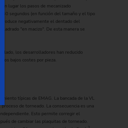
ienen lugar los pasos de mecanizado
y 40 segundos (en función del tamaño y el tipo
reproduce negativamente el dentado del
taladrado "en macizo". De esta manera se
o lado, los desarrolladores han reducido
 los bajos costes por pieza.
uipamiento típicas de EMAG. La bancada de la VL
l proceso de torneado. La consecuencia es una
independiente. Esto permite corregir el
spués de cambiar las plaquitas de torneado.
2