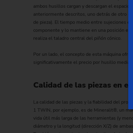
ambos husillos cargan y descargan el espacio d
anteriormente descritos, uno detrás de otro en
de pieza). El tiempo medio entre sujeciones e
componente y lo mantiene en una posición est
realiza el taladro central del piñón cónico.
Por un lado, el concepto de esta máquina ofre
significativamente el precio por husillo media
Calidad de las piezas en e
La calidad de las piezas y la fiabilidad del pr
1 TWIN, por ejemplo, es de Mineralit®, un mat
vida útil más larga de las herramientas (y men
diámetro y la longitud (dirección X/Z) de amba