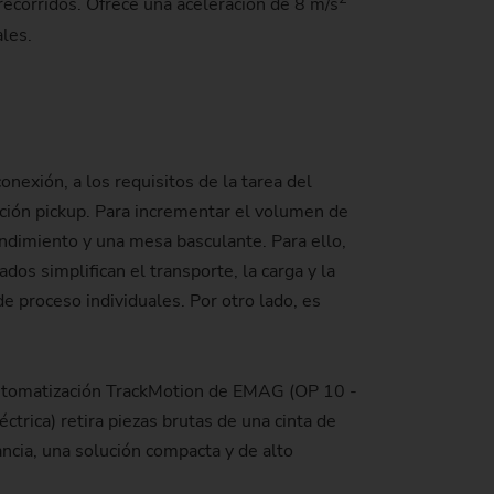
recorridos. Ofrece una aceleración de 8 m/s
ales.
nexión, a los requisitos de la tarea del
zación pickup. Para incrementar el volumen de
ndimiento y una mesa basculante. Para ello,
os simplifican el transporte, la carga y la
e proceso individuales. Por otro lado, es
 automatización TrackMotion de EMAG (OP 10 -
trica) retira piezas brutas de una cinta de
ncia, una solución compacta y de alto