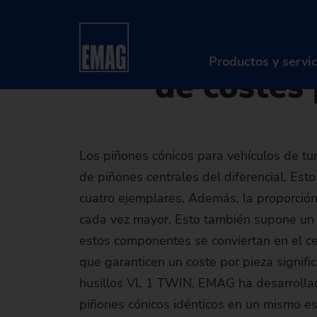
15.06.2020 - Oliver Hagenlo
Home
Compañía
Noticias y medios
Noticia
VL 1 TWI
Productos y servi
de costes 
PR
Los piñones cónicos para vehículos de t
Má
de piñones centrales del diferencial. Es
So
cuatro ejemplares. Además, la proporción d
cada vez mayor. Esto también supone un 
Di
estos componentes se conviertan en el ce
Se
que garanticen un coste por pieza signif
husillos VL 1 TWIN, EMAG ha desarrollad
Re
piñones cónicos idénticos en un mismo e