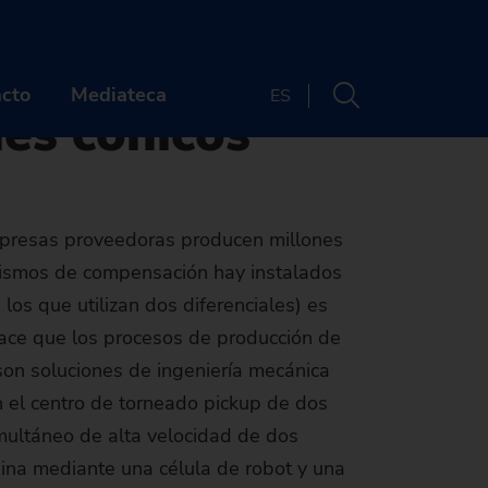
a piñones cónicos
ón masiva
cto
Mediateca
ES
nes cónicos
PAÑÍA
CONTACTO
mpresas proveedoras producen millones
énes somos
Sedes
anismos de compensación hay instalados
era profesional
Newsletter
los que utilizan dos diferenciales) es
hace que los procesos de producción de
tos y webinarios
UIÉNES SOMOS
son soluciones de ingeniería mecánica
Machine finder
idad
cias y medios
arcas
ARRERA PROFESIONAL
n el centro de torneado pickup de dos
The right machine
multáneo de alta velocidad de dos
enibilidad
storia
ertas de empleo
VENTOS Y WEBINARIOS
for your
ina mediante una célula de robot y una
e