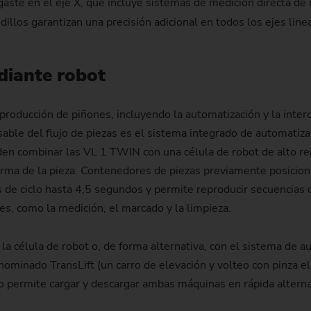
aste en el eje X, que incluye sistemas de medición directa de 
dillos garantizan una precisión adicional en todos los ejes line
diante robot
roducción de piñones, incluyendo la automatización y la interco
nsable del flujo de piezas es el sistema integrado de automati
en combinar las VL 1 TWIN con una célula de robot de alto re
orma de la pieza. Contenedores de piezas previamente posicionad
s de ciclo hasta 4,5 segundos y permite reproducir secuencias d
les, como la medición, el marcado y la limpieza.
a célula de robot o, de forma alternativa, con el sistema de
minado TransLift (un carro de elevación y volteo con pinza eléc
to permite cargar y descargar ambas máquinas en rápida alterna