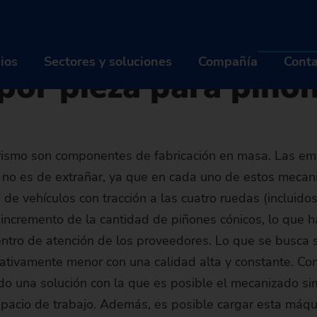
cher - Noticias
s
VL 1 TWIN de EMAG: Reducción masiva de costes por pieza par
N de EMAG: Reducci
cios
Sectores y soluciones
Compañía
Conta
por pieza para piño
ODUCTOS Y SERVICIOS
SECTORES Y SOLUCIONES
COM
urismo son componentes de fabricación en masa. Las e
quinas
Industrias
Qui
to no es de extrañar, ya que en cada uno de estos mec
luciones de automatización
Tecnologías
Carr
e vehículos con tracción a las cuatro ruedas (incluidos 
incremento de la cantidad de piñones cónicos, lo que 
gitalización EDNA ONE
MÁQUINAS
Piezas
INDUSTRIAS
Even
Q
ntro de atención de los proveedores. Lo que se busca 
rvicio de postventa
Tornos
SOLUCIONES DE AUTOMATIZACIÓN
Industria automotriz & Movil
TECNOLOGÍAS
Noti
M
C
icativamente menor con una calidad alta y constante. Co
o una solución con la que es posible el mecanizado si
Machine finder
trofit de máquinas usadas
Rectificadoras
TrackMotion
DIGITALIZACIÓN EDNA ONE
Industria de la aviación
CNC Grinding
PIEZAS
Sost
Hi
Of
E
spacio de trabajo. Además, es posible cargar esta máqu
The right machin