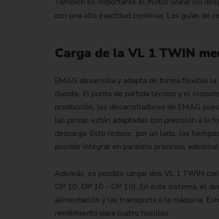
También es importante el motor lineal sin desg
con una alta exactitud continua. Las guías de ro
Carga de la VL 1 TWIN me
EMAG desarrolla y adapta de forma flexible la p
cliente. El punto de partida técnico y el respo
producción, los desarrolladores de EMAG pued
las pinzas están adaptadas con precisión a la f
descarga. Esto reduce, por un lado, los tiempo
posible integrar en paralelo procesos adiciona
Además, es posible cargar dos VL 1 TWIN con l
OP 10, OP 10 - OP 10). En este sistema, el deno
alimentación y las transporta a la máquina. Es
rendimiento para cuatro husillos.