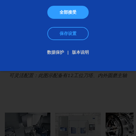
全部接受
保存设置
数据保护
版本说明
1中国的数据（取整数），包括商用车； 2中国、美国和挪
可灵活配置：此图示配备有12工位刀塔、内外圆磨主轴
针对现代驱动技术的埃马克现代化生产解决方案
VLC 200 GT加工变速箱零部件
威，包括FCEV（燃料电池电动汽车）； 3美国制造商（部
分估计）； 注：中国“乘用车”：579000辆 (2017) 及
1053000辆 (2018)