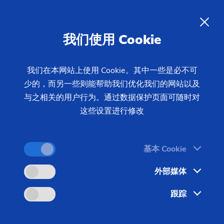
04/02/2019 - 新闻中心
当今及未来驱动技术的灵活生产
ZH
我们使用 Cookie
解决方案
我们在本网站上使用 Cookie。其中一些是必不可
少的，而另一些则能帮助我们优化我们的网站以及
根据汽车管理中心（CAM）的数据报道，去年全球
与之相关的用户行为。通过数据保护页面可随时对
销售的电动汽车首次超过200万辆。中国占全球电动
这些设置进行修改
汽车需求的60%，是这一发展的主要驱动力。
基本 Cookie
外部媒体
跟踪
图片：