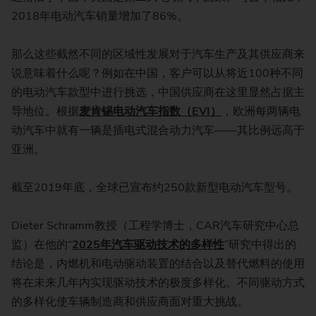
2018年电动汽车销量增加了86%。
那么这些截然不同的区域性发展对于汽车生产及其供应商来
说意味着什么呢？例如在中国，客户可以从将近100种不同
的电动汽车款型中进行挑选，中国供应商在这里显然占据主
导地位。根据
麦肯锡电动汽车指数（EVI）
，欧洲每两辆电
动汽车中就有一辆是插电式混合动力汽车——其比例远高于
亚洲。
截至2019年底，全球已宣布约250款新型电动汽车型号。
Dieter Schramm教授（工程学博士，CAR汽车研究中心总
监）在他的“
2025年汽车
驱动技术的多样性
”研究中得出的
结论是，内燃机和电动驱动装置的结合以及替代燃料的使用
将在未来几年内实现驱动技术的极度多样化。不同驱动方式
的多样化使车辆制造商和供应商面对重大挑战。