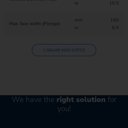
in
15.5
mm
160
Max. face width (Plonge)
in
6.5
CARGAR MÁS DATOS
We have the
right solution
for
you!