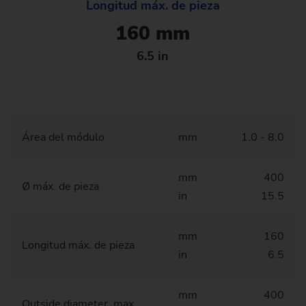
Longitud máx. de pieza
160 mm
6.5 in
Área del módulo
mm
1.0 - 8.0
mm
400
Ø máx. de pieza
in
15.5
mm
160
Longitud máx. de pieza
in
6.5
mm
400
Outside diameter, max.