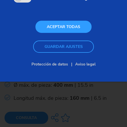
ACEPTAR TODAS
Afeitadoras
GUARDAR AJUSTES
RASO 400
Protección de datos
Aviso legal
Área del módulo: mm 1.0 - 8.0
Ø máx. de pieza:
400 mm
| 15.5 in
Longitud máx. de pieza:
160 mm
| 6.5 in
CONSULTA