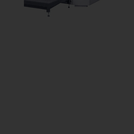
Má
Má