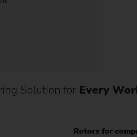
able
ing Solution for
Every Wor
Rotors for comp