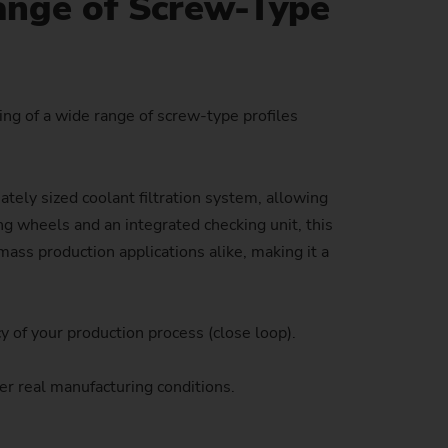
Range of Screw-Type
de producción)
ing of a wide range of screw-type profiles
tely sized coolant filtration system, allowing
ng wheels and an integrated checking unit, this
mass production applications alike, making it a
y of your production process (close loop).
r real manufacturing conditions.