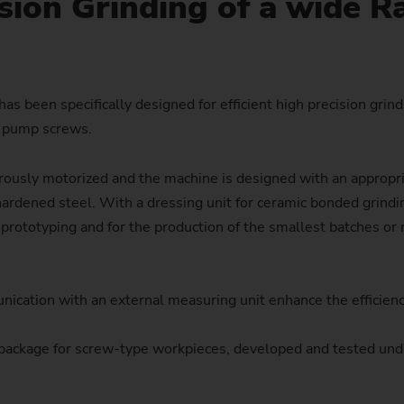
ision Grinding of a wide 
Piñón de cadena
Piñón de cadena (sistema 
Piñón de dirección
s been specifically designed for efficient high precision grind
c pump screws.
Husillo
ously motorized and the machine is designed with an appropria
hardened steel. With a dressing unit for ceramic bonded grindi
e prototyping and for the production of the smallest batches or 
nication with an external measuring unit enhance the efficienc
package for screw-type workpieces, developed and tested unde