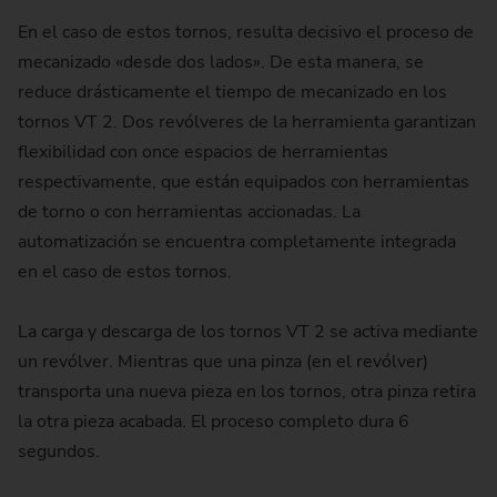
En el caso de estos tornos, resulta decisivo el proceso de
mecanizado «desde dos lados». De esta manera, se
reduce drásticamente el tiempo de mecanizado en los
tornos VT 2. Dos revólveres de la herramienta garantizan
flexibilidad con once espacios de herramientas
respectivamente, que están equipados con herramientas
de torno o con herramientas accionadas. La
automatización se encuentra completamente integrada
en el caso de estos tornos.
La carga y descarga de los tornos VT 2 se activa mediante
un revólver. Mientras que una pinza (en el revólver)
transporta una nueva pieza en los tornos, otra pinza retira
la otra pieza acabada. El proceso completo dura 6
, usted da su consentimiento para que
transfieran datos correspondientes de
segundos.
6, apartado 1, letra a) del RGPD). Al
s personales (por ejemplo, su dirección