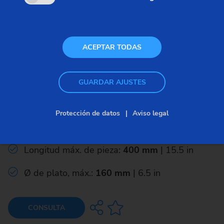
ACEPTAR TODAS
Modular – Ejes – VT
GUARDAR AJUSTES
VT 2
Protección de datos
Aviso legal
Ø máx. de pieza:
100 mm
| 4 in
Longitud máx. de pieza:
400 mm
| 15.5 in
Ø de plato, máx.:
160 mm
| 6.5 in
CONSULTA