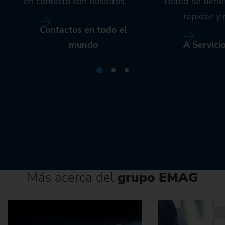
en contacto con nosotros.
Usted se benef
rapidez y 
Contactos en todo el
mundo
A Servici
Más acerca del
grupo EMAG