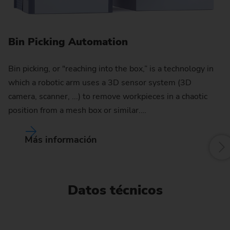
S
Hi
Bin Picking Automation
wh
se
Bin picking, or "reaching into the box,” is a technology in
f
which a robotic arm uses a 3D sensor system (3D
camera, scanner, ...) to remove workpieces in a chaotic
W
position from a mesh box or similar.…
Más información
Datos técnicos