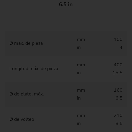
6.5 in
mm
100
Ø máx. de pieza
in
4
mm
400
Longitud máx. de pieza
in
15.5
mm
160
Ø de plato, máx.
in
6.5
mm
210
Ø de volteo
in
8.5