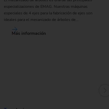
especializaciones de EMAG. Nuestras máquinas
especiales de 4 ejes para la fabricación de ejes son
ideales para el mecanizado de árboles de…
Más información
R
El
ju
nu
De