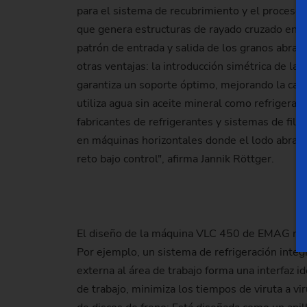
para el sistema de recubrimiento y el proceso 
que genera estructuras de rayado cruzado en la 
patrón de entrada y salida de los granos abrasi
otras ventajas: la introducción simétrica de la
garantiza un soporte óptimo, mejorando la cali
utiliza agua sin aceite mineral como refrigeran
fabricantes de refrigerantes y sistemas de fil
en máquinas horizontales donde el lodo abrasi
reto bajo control", afirma Jannik Röttger.
El diseño de la máquina VLC 450 de EMAG maximiz
Por ejemplo, un sistema de refrigeración integr
externa al área de trabajo forma una interfaz id
de trabajo, minimiza los tiempos de viruta a 