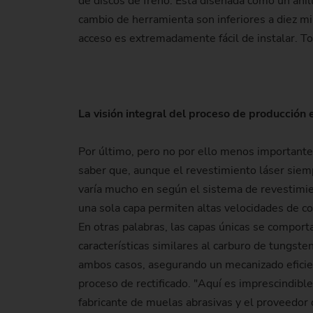
de discos de freno: Está diseñada como un ani
cambio de herramienta son inferiores a diez min
acceso es extremadamente fácil de instalar. To
La visión integral del proceso de producción 
Por último, pero no por ello menos importante,
saber que, aunque el revestimiento láser siemp
varía mucho en según el sistema de revestimien
una sola capa permiten altas velocidades de co
En otras palabras, las capas únicas se compor
características similares al carburo de tungs
ambos casos, asegurando un mecanizado eficien
proceso de rectificado. "Aquí es imprescindibl
fabricante de muelas abrasivas y el proveedor 