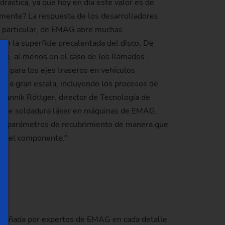
drástica, ya que hoy en día este valor es de
amente? La respuesta de los desarrolladores
 en particular, de EMAG abre muchas
on la superficie precalentada del disco. De
te, al menos en el caso de los llamados
e para los ejes traseros en vehículos
n a gran escala, incluyendo los procesos de
a Jannik Röttger, director de Tecnología de
el de soldadura láser en máquinas de EMAG,
y los parámetros de recubrimiento de manera que
ad del componente."
 diseñada por expertos de EMAG en cada detalle