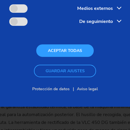
de producción. En su núcleo, el rectificado plano de doble car
Medios externos
pieza. Estas estructuras mejoran el comportamiento tribológico 
vos confirma la alineación correcta de los ángulos del eje. El p
De seguimiento
 fuerza permite avances de proceso elevados. El amplio contacto
dad del componente incluso en discos de freno que son estructu
te, evitando emulsiones y facilitando la filtración de partícu
ACEPTAR TODAS
trado para optimizar este aspecto. La disposición vertical de 
vo con partículas de alta dureza puede dañar las guías de la 
GUARDAR AJUSTES
Protección de datos
Aviso legal
a la productividad y la durabilidad con el fin de satisfacer l
al garantiza estabilidad térmica, la base de la máquina minimiz
eal para la automatización posterior. El husillo de recogida, qu
viruta. La herramienta de rectificado de la VLC 450 DG tambié