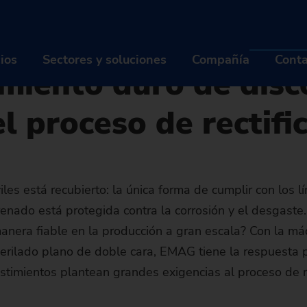
cher - Noticias
s
VLC 450 DG de EMAG: Perfeccionamiento del revestimiento duro 
G de EMAG: Perfecc
cios
Sectores y soluciones
Compañía
Conta
imiento duro de disc
el proceso de rectifi
ODUCTOS Y SERVICIOS
SECTORES Y SOLUCIONES
COM
quinas
Industrias
Qui
luciones de automatización
Tecnologías
Carr
les está recubierto: la única forma de cumplir con los l
renado está protegida contra la corrosión y el desgaste
gitalización EDNA ONE
MÁQUINAS
Piezas
INDUSTRIAS
Even
Q
manera fiable en la producción a gran escala? Con la 
rvicio de postventa
Tornos
SOLUCIONES DE AUTOMATIZACIÓN
Industria automotriz & Movil
TECNOLOGÍAS
Noti
M
C
merilado plano de doble cara, EMAG tiene la respuesta p
estimientos plantean grandes exigencias al proceso de r
Buscador de máquinas
trofit de máquinas usadas
Rectificadoras
TrackMotion
DIGITALIZACIÓN EDNA ONE
Industria de la aviación
CNC Grinding
PIEZAS
Sost
Hi
Of
E
La máquina