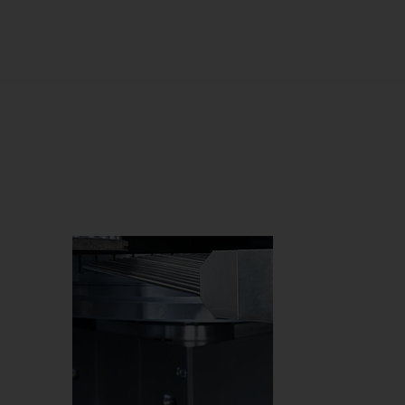
Má
Má