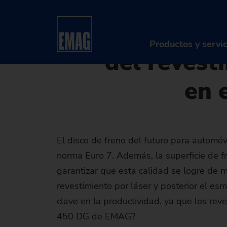
30.06.2025 - Oliver Hagenlo
Home
Compañía
Noticias y medios
Noticia
VLC 450 D
Productos y servi
del revest
en 
PR
Má
So
El disco de freno del futuro para automóvi
norma Euro 7. Además, la superficie de f
Di
garantizar que esta calidad se logre de 
Se
revestimiento por láser y posterior el es
clave en la productividad, ya que los rev
Re
450 DG de EMAG?