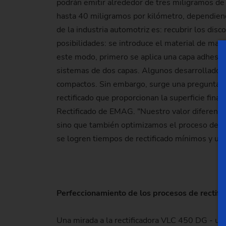
podrán emitir alrededor de tres miligramos de p
hasta 40 miligramos por kilómetro, dependien
de la industria automotriz es: recubrir los dis
posibilidades: se introduce el material de mat
este modo, primero se aplica una capa adhesiv
sistemas de dos capas. Algunos desarrolladore
compactos. Sin embargo, surge una pregunta cl
rectificado que proporcionan la superficie fina
Rectificado de EMAG. "Nuestro valor diferenci
sino que también optimizamos el proceso de rec
se logren tiempos de rectificado mínimos y un
Perfeccionamiento de los procesos de rectifi
Una mirada a la rectificadora VLC 450 DG - una