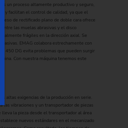
a es un proceso altamente productivo y seguro,
y facilitan el control de calidad, ya que el
roceso de rectificado plano de doble cara ofrece
 entre las muelas abrasivas y el disco
ralmente frágiles en la dirección axial. Se
las abrasivas. EMAG colabora estrechamente con
la VLC 450 DG evita problemas que pueden surgir
máquina. Con nuestra máquina tenemos este
as altas exigencias de la producción en serie.
a las vibraciones y un transportador de piezas
e lleva la pieza desde el transportador al área
n establece nuevos estándares en el mecanizado