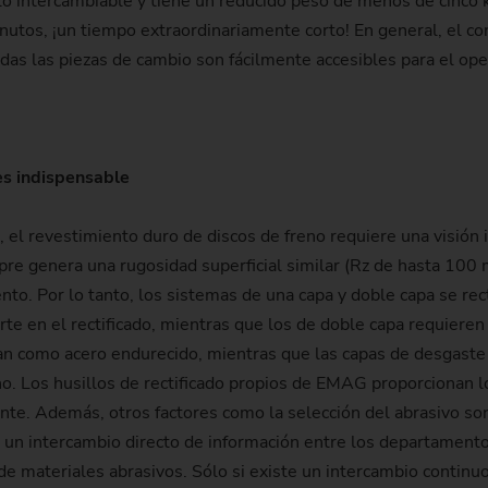
llo intercambiable y tiene un reducido peso de menos de cinco
utos, ¡un tiempo extraordinariamente corto! En general, el conc
das las piezas de cambio son fácilmente accesibles para el ope
es indispensable
 el revestimiento duro de discos de freno requiere una visión 
re genera una rugosidad superficial similar (Rz de hasta 100 mi
to. Por lo tanto, los sistemas de una capa y doble capa se rec
rte en el rectificado, mientras que los de doble capa requieren
tan como acero endurecido, mientras que las capas de desgast
teno. Los husillos de rectificado propios de EMAG proporcionan
te. Además, otros factores como la selección del abrasivo son
e un intercambio directo de información entre los departamento
de materiales abrasivos. Sólo si existe un intercambio continu