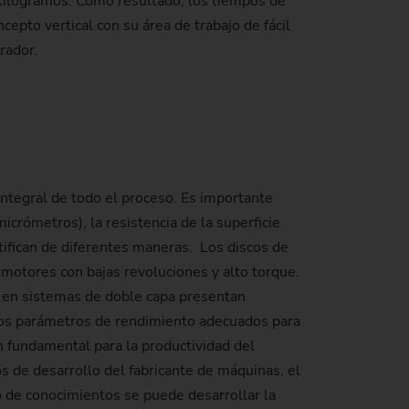
 kilogramos. Como resultado, los tiempos de
epto vertical con su área de trabajo de fácil
rador.
integral de todo el proceso. Es importante
crómetros), la resistencia de la superficie
tifican de diferentes maneras. Los discos de
 motores con bajas revoluciones y alto torque.
e en sistemas de doble capa presentan
 los parámetros de rendimiento adecuados para
 fundamental para la productividad del
s de desarrollo del fabricante de máquinas, el
o de conocimientos se puede desarrollar la