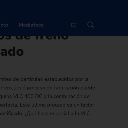
de discos de freno en el proceso de rectificado
ionamiento
cto
Mediateca
ES
os de freno
cado
PAÑÍA
CONTACTO
énes somos
Sedes
era profesional
Newsletter
ímites de partículas establecidos por la
. Pero, ¿qué proceso de fabricación puede
tos y webinarios
UIÉNES SOMOS
máquina VLC 450 DG y la combinación de
Buscador de máquinas
idad
cias y medios
arcas
ARRERA PROFESIONAL
erfecta. Este último proceso es un factor
La máquina
ectificado. ¿Qué hace especial a la VLC
enibilidad
storia
ertas de empleo
VENTOS Y WEBINARIOS
adecuada para sus