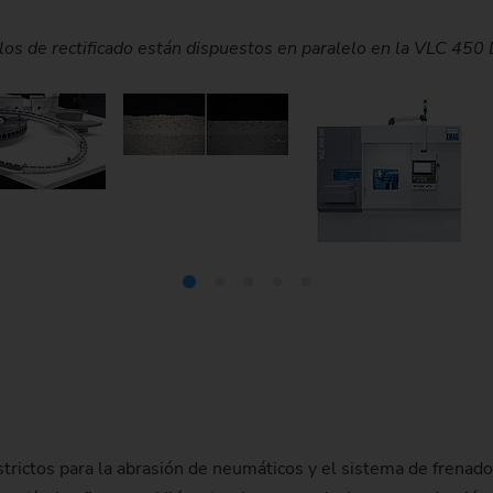
Piñón de cadena
ficado: El rectificado plano de doble cara garantiza una superfi
 característica especial: Está diseñada con un anillo intercamb
spone de una solución de ingeniería especializada para el rec
revestidos y rectificados son un componente clave para cumplir
os de rectificado están dispuestos en paralelo en la VLC 4
Piñón de cadena (sistema 
Piñón de dirección
Husillo
strictos para la abrasión de neumáticos y el sistema de frenado