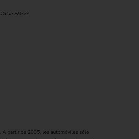
cie perfecta mediante un patrón de lijado cruzado.
iable - para minimizar los tiempos de cambio.
tificado de discos de freno
 con la norma Euro 7.
50 DG de EMAG
de producción)
. A partir de 2035, los automóviles sólo