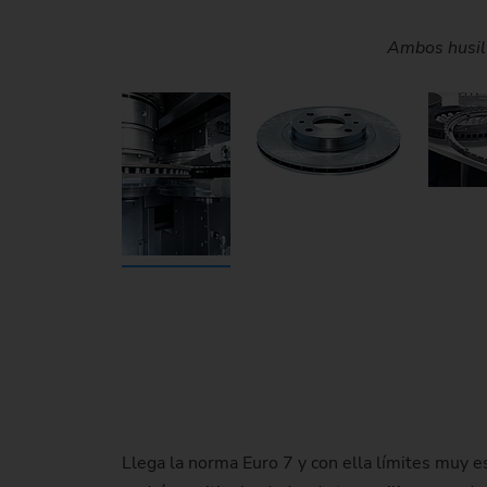
Revestimiento multicapa antes y después del recti
La herramienta de rectificado también es una
Con la VLC 450 DG, EMAG di
Los discos de freno 
Ambos husill
Llega la norma Euro 7 y con ella límites muy e