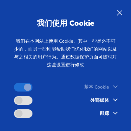
11/04/2020 - 王慧 - 新闻中心
激光清洗机 LC 4-2： 专注于快速
ZH
我们使用 Cookie
清洗工艺和优化工件表面
我们在本网站上使用 Cookie。其中一些是必不可
少的，而另一些则能帮助我们优化我们的网站以及
工业清洗工艺并不罕见——许多工件上都会有油和粘
与之相关的用户行为。通过数据保护页面可随时对
合剂之类的污染物，或甚至出现不良的氧化物、铁
这些设置进行修改
锈、磷酸盐或涂漆层，因此在后续加工之前必须将其
清除。在此背景下，采用激光的高效清洗和剥离工艺
便成为生产规划人员关注的重点。由 EMAG
基本 Cookie
LaserTec 的专家们研发的新型 LC 4-2 激光清洗机推
外部媒体
动了清洗和剥离工艺的发展：LC 4-2在极小空间内实
现了低维护成本的工件清洗，既可以用作手动上料的
跟踪
独立式解决方案，也可以集成到全自动生产线中使
用，能达到可重复、可靠的结果。此外，在进行表面