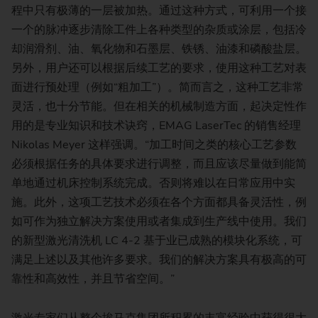
程中只有极薄的一层被加热。通过这种方式，可利用一个接
一个的脉冲逐步清除工件上各种类型的杂质或涂层，包括冷
却润滑剂、油、氧化物和石墨层、铁锈、油漆和磷酸盐层。
另外，用户还可以根据后续工艺的要求，使用这种工艺对表
面进行预处理（例如“粗加工”）。简而言之，这种工艺非常
灵活，也十分节能。但在相关的机械制造方面，起决定性作
用的是专业知识和技术诀窍，EMAG LaserTec 的销售经理
Nikolas Meyer 这样强调。“加工时间之类的核心工艺参数
必须根据任务的具体要求进行调整，而且应该尽量做到能简
单地通过机床控制系统完成。否则将难以在日常应用中实
施。此外，这项工艺技术必须在各个方面都具备灵活性，例
如可作为独立解决方案使用或者集成到生产线中使用。我们
的新型激光清洗机 LC 4-2 基于业已成熟的模块化系统，可
满足上述以及其他许多要求。我们的解决方案具有极高的可
靠性和高效性，并且节省空间。”
激光专家们从整个埃马克集团所积累的丰富经验中获得很大