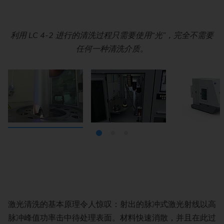
利用 LC 4-2 进行的清洗过程只需要使用“光”，完全不需要
数控旋转工作台便于快速更换工件并能实现极短的节拍时
LC 4-2 占地面积只需要 4.5 平方米。
任何一种清洗介质。
间。
激光清洗的基本原理令人惊叹：射出的脉冲式激光射线以高
脉冲峰值功率击中待处理表面。材料快速消散，并且在此过