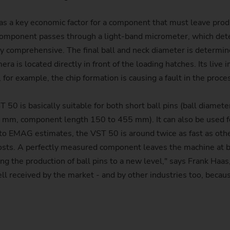
ity as a key economic factor for a component that must leave pro
component passes through a light-band micrometer, which det
ery comprehensive. The final ball and neck diameter is determi
era is located directly in front of the loading hatches. Its live
for example, the chip formation is causing a fault in the proce
 VST 50 is basically suitable for both short ball pins (ball di
5 mm, component length 150 to 455 mm). It can also be used for
 EMAG estimates, the VST 50 is around twice as fast as other
 costs. A perfectly measured component leaves the machine a
ing the production of ball pins to a new level," says Frank Haas
ll received by the market - and by other industries too, because