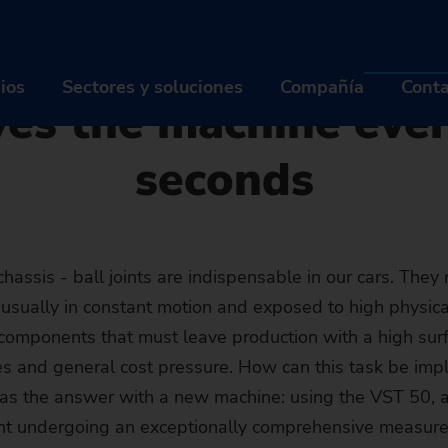
cher - Press
s
The new VST 50 from EMAG: A new ball pin leaves the machin
ST 50 from EMAG: 
cios
Sectores y soluciones
Compañía
Conta
ves the machine eve
seconds
ODUCTOS Y SERVICIOS
SECTORES Y SOLUCIONES
COM
quinas
Industrias
Qui
luciones de automatización
Tecnologías
Carr
hassis - ball joints are indispensable in our cars. They n
usually in constant motion and exposed to high physical 
gitalización EDNA ONE
MÁQUINAS
Piezas
INDUSTRIAS
Even
Q
 components that must leave production with a high sur
rvicio de postventa
Tornos
SOLUCIONES DE AUTOMATIZACIÓN
Industria automotriz & Movil
TECNOLOGÍAS
Noti
M
C
es and general cost pressure. How can this task be impl
s the answer with a new machine: using the VST 50, a 
Buscador de máquinas
trofit de máquinas usadas
Rectificadoras
TrackMotion
DIGITALIZACIÓN EDNA ONE
Industria de la aviación
CNC Grinding
PIEZAS
Sost
Hi
Of
E
t undergoing an exceptionally comprehensive measur
La máquina