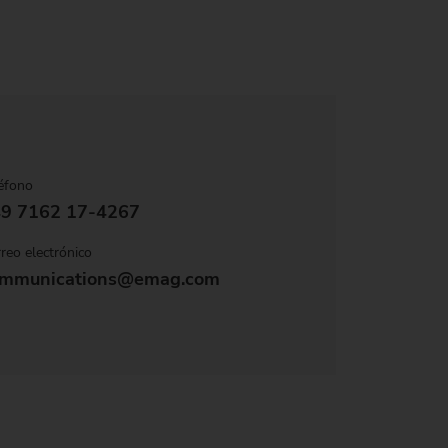
éfono
9 7162 17-4267
reo electrónico
mmunications@emag.com