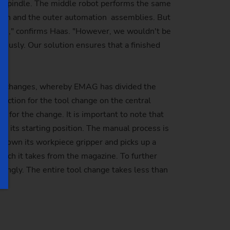
ce spindle. The middle robot performs the same
tion and the outer automation assemblies. But
ible," confirms Haas. "However, we wouldn't be
ously. Our solution ensures that a finished
tool changes, whereby EMAG has divided the
diction for the tool change on the central
 for the change. It is important to note that
to its starting position. The manual process is
 down its workpiece gripper and picks up a
hich it takes from the magazine. To further
rdingly. The entire tool change takes less than