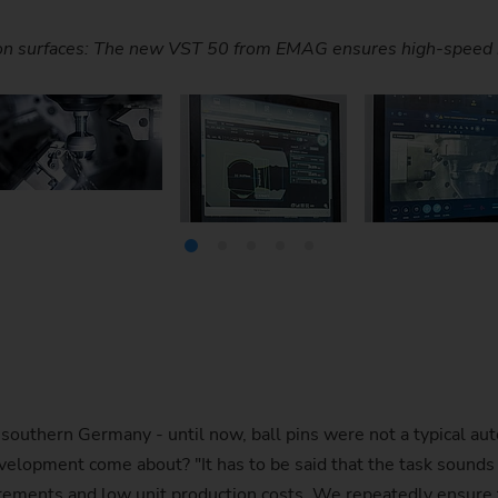
Piñón de cadena
he right-hand side of the compound slides and the tools for mac
oom, the operator can check whether the chip formation is causi
ion surfaces: The new VST 50 from EMAG ensures high-speed ma
ult: The recording of the strip light micrometer shows variou
of the VST 50 includes two workpiece spindles (top) and two ta
Piñón de cadena (sistema 
Piñón de dirección
Husillo
rom southern Germany - until now, ball pins were not a typical
elopment come about? "It has to be said that the task sounds
uirements and low unit production costs. We repeatedly ensure 