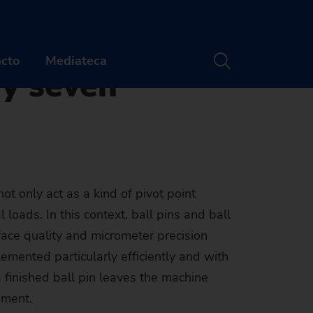
e every seven seconds
A new ball
cto
Mediateca
ry seven
PAÑÍA
CONTACTO
énes somos
Sedes
era profesional
Newsletter
ot only act as a kind of pivot point
loads. In this context, ball pins and ball
tos y webinarios
UIÉNES SOMOS
face quality and micrometer precision
Buscador de máquinas
idad
cias y medios
arcas
ARRERA PROFESIONAL
emented particularly efficiently and with
La máquina
finished ball pin leaves the machine
enibilidad
storia
ertas de empleo
VENTOS Y WEBINARIOS
adecuada para sus
ement.