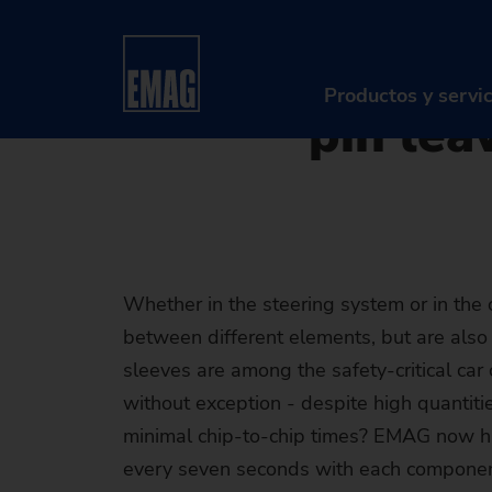
09.09.2024 - Oliver Hagenlo
Home
Compañía
Noticias y medios
Noticia
The new V
Productos y servi
pin lea
PR
Má
So
Whether in the steering system or in the c
between different elements, but are also 
Di
sleeves are among the safety-critical car
Se
without exception - despite high quantiti
minimal chip-to-chip times? EMAG now ha
Re
every seven seconds with each componen