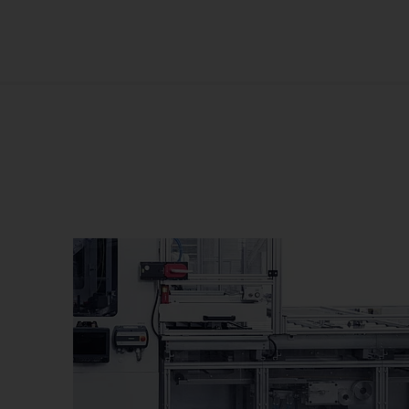
Má
Má