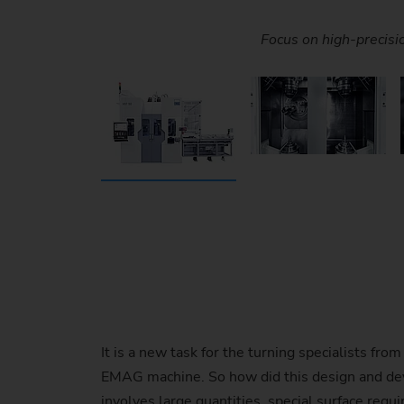
The tools for machining the neck are located on t
With the live image from the machine r
Focus on high-precis
Comprehensive res
The basic design 
It is a new task for the turning specialists f
EMAG machine. So how did this design and dev
involves large quantities, special surface req