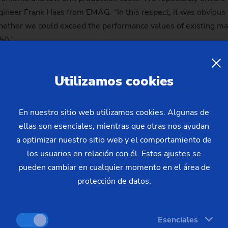
neer Frank Haas from EMAG. “In this respect, it was obvious 
ther we could exceed the performance values of existing mach
50.”
e and a simple look at this machine makes it clear: the design
Utilizamos cookies
processes, including the use of three robots. On the other ha
 robots. For the actual turning of the ball and neck of the bal
at can be moved irrespective of each other. As a result, one 
En nuestro sitio web utilizamos cookies. Algunas de
ss. The associated tool compound slides are split in two: the t
ellas son esenciales, mientras que otras nos ayudan
ned and smoothed with precision. In addition, the ball diamete
a optimizar nuestro sitio web y el comportamiento de
nted on the right-hand side.
los usuarios en relación con él. Estos ajustes se
pueden cambiar en cualquier momento en el área de
protección de datos.
 the three robots, which are arranged in parallel in front of th
Esenciales