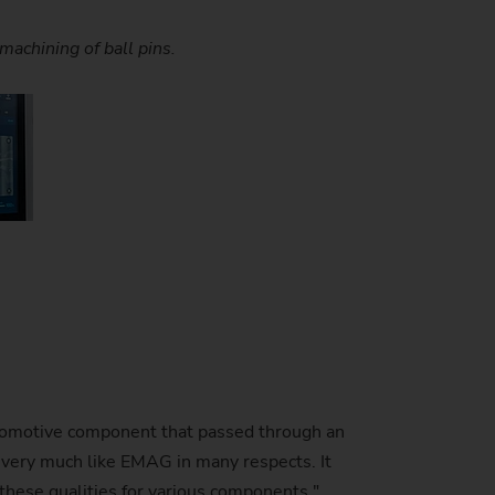
hining the ball are located on the left-hand side.
ng a fault in the process, for example.
chining of ball pins.
s measured values.
ilstocks (bottom).
de producción)
 automotive component that passed through an
 very much like EMAG in many respects. It
these qualities for various components,"