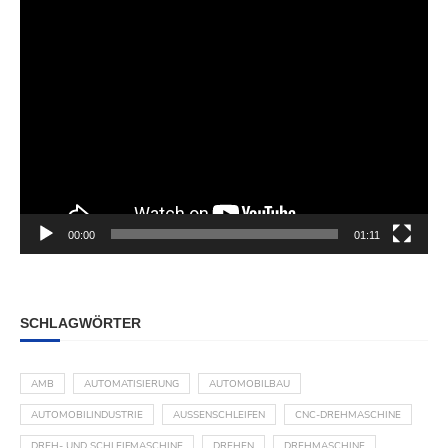
00:00
01:11
SCHLAGWÖRTER
AMB
AUTOMATISIERUNG
AUTOMOBILBAU
AUTOMOBILINDUSTRIE
AUSSENSCHLEIFEN
CNC-DREHMASCHINE
DREH- UND SCHLEIFMASCHINE
DREHEN
DREHMASCHINE