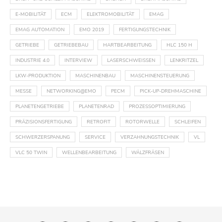
E-MOBILITÄT
ECM
ELEKTROMOBILITÄT
EMAG
EMAG AUTOMATION
EMO 2019
FERTIGUNGSTECHNIK
GETRIEBE
GETRIEBEBAU
HARTBEARBEITUNG
HLC 150 H
INDUSTRIE 4.0
INTERVIEW
LASERSCHWEISSEN
LENKRITZEL
LKW-PRODUKTION
MASCHINENBAU
MASCHINENSTEUERUNG
MESSE
NETWORKING@EMO
PECM
PICK-UP-DREHMASCHINE
PLANETENGETRIEBE
PLANETENRAD
PROZESSOPTIMIERUNG
PRÄZISIONSFERTIGUNG
RETROFIT
ROTORWELLE
SCHLEIFEN
SCHWERZERSPANUNG
SERVICE
VERZAHNUNGSTECHNIK
VL
VLC 50 TWIN
WELLENBEARBEITUNG
WÄLZFRÄSEN