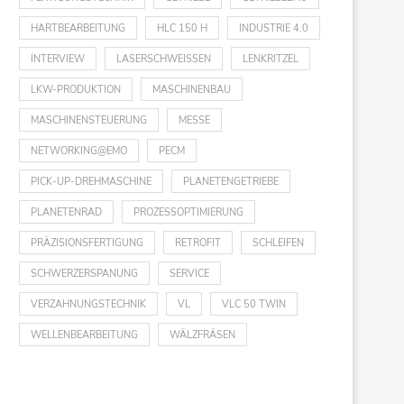
HARTBEARBEITUNG
HLC 150 H
INDUSTRIE 4.0
INTERVIEW
LASERSCHWEISSEN
LENKRITZEL
LKW-PRODUKTION
MASCHINENBAU
MASCHINENSTEUERUNG
MESSE
NETWORKING@EMO
PECM
PICK-UP-DREHMASCHINE
PLANETENGETRIEBE
PLANETENRAD
PROZESSOPTIMIERUNG
PRÄZISIONSFERTIGUNG
RETROFIT
SCHLEIFEN
SCHWERZERSPANUNG
SERVICE
VERZAHNUNGSTECHNIK
VL
VLC 50 TWIN
WELLENBEARBEITUNG
WÄLZFRÄSEN