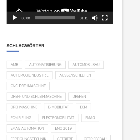
00:00
01:11
SCHLAGWÖRTER
AMB
AUTOMATISIERUNG
AUTOMOBILBAU
AUTOMOBILINDUSTRIE
AUSSENSCHLEIFEN
CNC-DREHMASCHINE
DREH- UND SCHLEIFMASCHINE
DREHEN
DREHMASCHINE
E-MOBILITÄT
ECM
ECM RIFLING
ELEKTROMOBILITÄT
EMAG
EMAG AUTOMATION
EMO 2019
FERTIGUNGSTECHNIK
GETRIEBE
GETRIEBEBAU