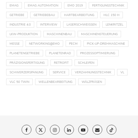
EMAG
EMAG AUTOMATION
EMO 2019
FERTIGUNGSTECHNIK
GETRIEBE
GETRIEBEBAU
HARTBEARBEITUNG
HLC 150 H
INDUSTRIE 4.0
INTERVIEW
LASERSCHWEISSEN
LENKRITZEL
LKW-PRODUKTION
MASCHINENBAU
MASCHINENSTEUERUNG
MESSE
NETWORKING@EMO
PECM
PICK-UP-DREHMASCHINE
PLANETENGETRIEBE
PLANETENRAD
PROZESSOPTIMIERUNG
PRÄZISIONSFERTIGUNG
RETROFIT
SCHLEIFEN
SCHWERZERSPANUNG
SERVICE
VERZAHNUNGSTECHNIK
VL
VLC 50 TWIN
WELLENBEARBEITUNG
WÄLZFRÄSEN