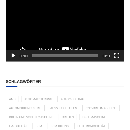
00:00
01:11
SCHLAGWÖRTER
AMB
AUTOMATISIERUNG
AUTOMOBILBAU
AUTOMOBILINDUSTRIE
AUSSENSCHLEIFEN
CNC-DREHMASCHINE
DREH- UND SCHLEIFMASCHINE
DREHEN
DREHMASCHINE
E-MOBILITÄT
ECM
ECM RIFLING
ELEKTROMOBILITÄT