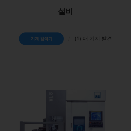
설비
(
1
) 대 기계 발견
기계 검색기