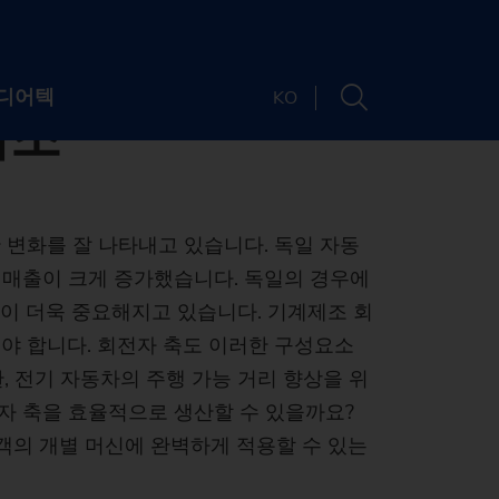
생산 시스템을
디어텍
KO
제조
담당자
 변화를 잘 나타내고 있습니다. 독일 자동
소개
소재지
 자동차 매출이 크게 증가했습니다. 독일의 경우에
Newsletter
이 더욱 중요해지고 있습니다. 기계제조 회
야 합니다. 회전자 축도 이러한 구성요소
 및 웨비나
 소개
, 전기 자동차의 주행 가능 거리 향상을 위
Machine finder
티
및 미디어
드
전자 축을 효율적으로 생산할 수 있을까요?
The right machine
객의 개별 머신에 완벽하게 적용할 수 있는
가능성
채용
트 및 웨비나
for your
chine