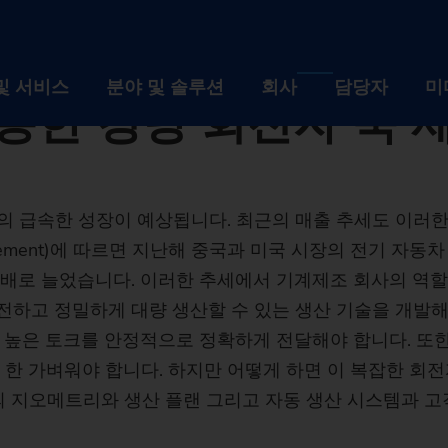
nlocher - 보도자료
G의 생산 시스템: 총체적 생산 시스템을 이용한 경량 회전자 축 제조
생산 시스템: 총체적 
및 서비스
분야 및 솔루션
회사
담당자
미
용한 경량 회전자 축 
제품 및 서비스
분야 및 솔루션
회사
의 급속한 성장이 예상됩니다. 최근의 매출 추세도 이러한
설비
산업
회사 
 Management)에 따르면 지난해 중국과 미국 시장의 전기
자동화 솔루션
기술
채용
 배로 늘었습니다. 이러한 추세에서 기계제조 회사의 역할
전하고 정밀하게 대량 생산할 수 있는 생산 기술을 개발해
디지털화 EDNA ONE
설비
공작물
산업
이벤트
회사
 높은 토크를 안정적으로 정확하게 전달해야 합니다. 또한
사후관리 서비스
선반
자동화 솔루션
자동차 산업 및 모빌리
기술
뉴스 
브랜
채용
 한 가벼워야 합니다. 하지만 어떻게 하면 이 복잡한 회
의 지오메트리와 생산 플랜 그리고 자동 생산 시스템과 고
Machine finder
사용된 기계의 리트로핏
연삭 기계
TrackMotion
디지털화 EDNA ONE
항공산업
CNC Grinding
공작물
지속 
역사
인재
이벤
The right ma