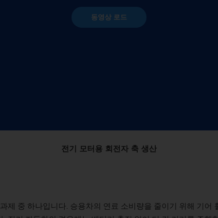
유성 스크류 기어 가
Su
Customized
동영상 로드
Customized
PO 900 BF
밸런싱
기술 세미나
Power Skiving
인젝터 바디
펌프 링
공작물
유압 실린더 및 피스톤
신
커스텀 – 선삭/연삭 (샤프트) – VTC
전용설비 – 샤프트 – VTC
웨이브 제너레이터
St
PS
정도 측정 세트
Profile Grinding
피스톤
롤 링
싱크로나이징 휠 기어
슬라이딩 베어링 (풍력
개
Customized
En
맞춤형 – 외경 연삭 – HG
교환 모듈
회전자(e-바이크)
기어 샤프트
압착 롤러
Fo
안전 유리 패널
컴프레서용 로터
기어 샤프트 (조인트)
Customized
맞춤형 – 편심 연삭 – SN/VG
현장 기술 지원
전기 모터 회전자 축
기어 샤프트 (레이저 
데이터 백업
고정자 하우징
기어 밀링
전기 모터용 회전자 축 생산
US Spindle Repair
터보차저 샤프트
드라이브 샤프트
유성기어
 과제 중 하나입니다. 승용차의 연료 소비량을 줄이기 위해 기어
스프로킷