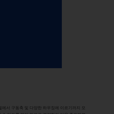
공
stainability at EMAG Zerbst
 로드
뢰성과 안전
atus of CO2 reduction
 발전기)
인정보보호
vironmental protection
cus on longevity & sustainability
용접)
 휠에서 구동축 및 다양한 하우징에 이르기까지 모