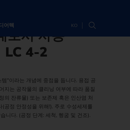
계로서 사용할 수 있는 레이저 클리닝 장비 LC 4-2
리닝 장비 생산
디어텍
KO
계로서 사용
LC 4-2
담당자
소개
소재지
Newsletter
시스템"이라는 개념에 중점을 둡니다. 용접 공
루어지는 공작물의 클리닝 여부에 따라 품질
 및 웨비나
 소개
정의 잔류물) 또는 보존제 혹은 인산염 처
기계 검색기
티
및 미디어
드
(공정 안정성을 위해!). 주로 수성세제를
귀하의 요건에 맞는
. (공정 단계: 세척, 헹굼 및 건조).
가능성
채용
트 및 웨비나
최적의 기계
 맞는