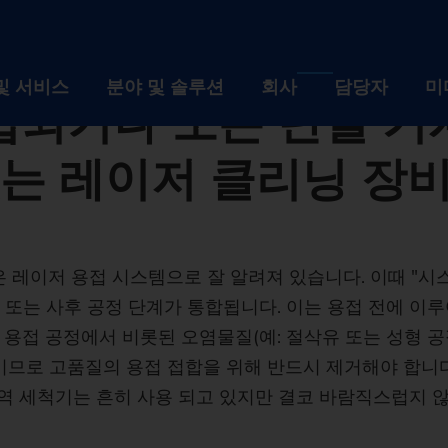
nlocher - 보도자료
G LaserTec의 레이저 클리닝 장비 생산 라인에 투입되거나 또는 단일 기
serTec의 레이저 클
및 서비스
분야 및 솔루션
회사
담당자
미
입되거나 또는 단일 기
는 레이저 클리닝 장비 
제품 및 서비스
분야 및 솔루션
회사
설비
산업
회사 
자동화 솔루션
기술
채용
 높은 레이저 용접 시스템으로 잘 알려져 있습니다. 이때 "
 또는 사후 공정 단계가 통합됩니다. 이는 용접 전에 이
디지털화 EDNA ONE
설비
공작물
산업
이벤트
회사
 용접 공정에서 비롯된 오염물질(예: 절삭유 또는 성형 공
사후관리 서비스
선반
자동화 솔루션
자동차 산업 및 모빌리
기술
뉴스 
브랜
채용
’이므로 고품질의 용접 접합을 위해 반드시 제거해야 합니다
 세척기는 흔히 사용 되고 있지만 결코 바람직스럽지 않습니다
기계 검색기
사용된 기계의 리트로핏
연삭 기계
TrackMotion
디지털화 EDNA ONE
항공산업
CNC Grinding
공작물
지속 
역사
인재
이벤
귀하의 요건에